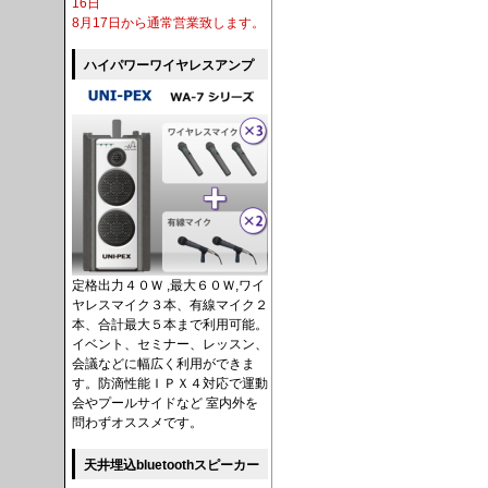
16日
8月17日から通常営業致します。
ハイパワーワイヤレスアンプ
定格出力４０Ｗ ,最大６０Ｗ,ワイ
ヤレスマイク３本、有線マイク２
本、合計最大５本まで利用可能。
イベント、セミナー、レッスン、
会議などに幅広く利用ができま
す。防滴性能ＩＰＸ４対応で運動
会やプールサイドなど 室内外を
問わずオススメです。
天井埋込bluetoothスピーカー