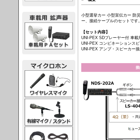
小型選挙カー 小型宣伝カー 防
ー、接続ケーブルのセットです
載用PA
【セット内容】
UNI-PEX SDプレーヤー付 車載用ア
UNI-PEX コンビネーションスピーカー
UNI-PEX アンプ・スピーカー接続コー
接
レスマイク
ク・スタンド
ケーブル