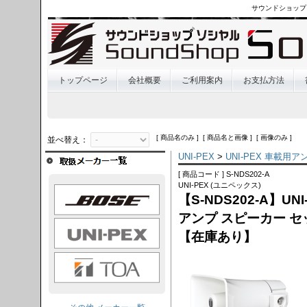
サウンドショップ
トップページ
会社概要
ご利用案内
お支払方法
[ 商品名のみ ] [ 商品名と画像 ] [ 画像のみ ]
並べ替え：
UNI-PEX
>
UNI-PEX 車載用
[ 商品コード ] S-NDS202-A
UNI-PEX (ユニペックス)
OSE
【S-NDS202-A】U
アンプ スピーカー セッ
I-PEX
【在庫あり】
TOA