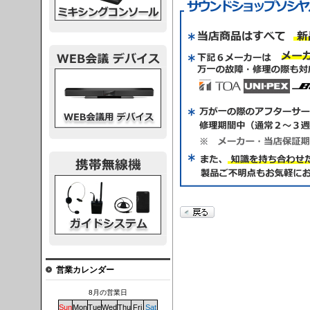
議デバイス
システム
営業カレンダー
8月の営業日
Sun
Mon
Tue
Wed
Thu
Fri
Sat