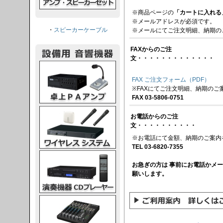
※商品ページの
「カートに入れる
※メールアドレスが必須です。
・
スピーカーケーブル
※メールにてご注文明細、納期の
FAXからのご注
文・・・・・・・・・・・・・
PAアンプ
FAX ご注文フォーム（PDF）
※FAXにてご注文明細、納期のご
FAX 03-5806-0751
スシステム
お電話からのご注
文・・・・・・・・・・
※お電話にて金額、納期のご案内
TEL 03-6820-7355
CDプレーヤー
お急ぎの方は 事前にお電話かメ
願いします。
グコンソール