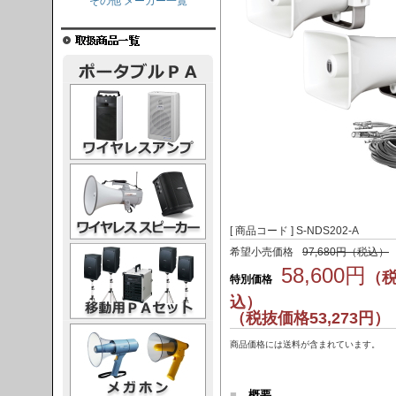
その他 メーカー一覧
レスアンプ
ススピーカー
[ 商品コード ] S-NDS202-A
PAセット
希望小売価格
97,680円（税込）
58,600円
（
特別価格
込）
（税抜価格53,273円）
ガホン
商品価格には送料が含まれています。
■
概要