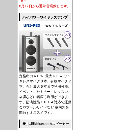
16日
8月17日から通常営業致します。
ハイパワーワイヤレスアンプ
定格出力４０Ｗ ,最大６０Ｗ,ワイ
ヤレスマイク３本、有線マイク２
本、合計最大５本まで利用可能。
イベント、セミナー、レッスン、
会議などに幅広く利用ができま
す。防滴性能ＩＰＸ４対応で運動
会やプールサイドなど 室内外を
問わずオススメです。
天井埋込bluetoothスピーカー