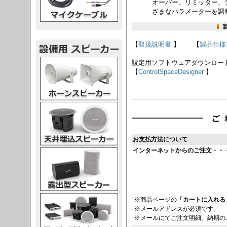
オーバー、リミッター、
ざまなパラメーターを調
【
取扱説明書
】 【
製品仕様
スピーカー
設定用ソフトウェアダウンロード
【
ControlSpaceDesigner
】
スピーカー
お支払方法について
インターネットからのご注文・・
スピーカー
スピーカー
※商品ページの
「カートに入れる
※メールアドレスが必須です。
※メールにてご注文明細、納期の