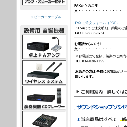
FAXからのご注
文・・・・・・・・・・・・・
・
スピーカーケーブル
FAX ご注文フォーム（PDF）
※FAXにてご注文明細、納期のご
FAX 03-5806-0751
PAアンプ
お電話からのご注
文・・・・・・・・・・
※お電話にて金額、納期のご案内
TEL 03-6820-7355
スシステム
お急ぎの方は 事前にお電話かメ
願いします。
CDプレーヤー
グコンソール