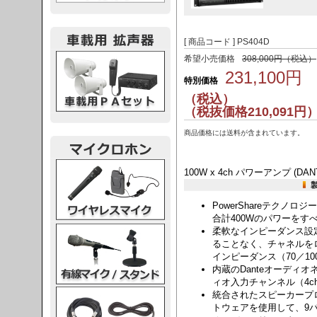
[ 商品コード ] PS404D
載用PA
希望小売価格
308,000円（税込）
231,100円
特別価格
（税込）
（税抜価格210,091円
商品価格には送料が含まれています。
レスマイク
100W x 4ch パワーアンプ (DA
PowerShareテクノロジ
合計400Wのパワーをす
ク・スタンド
柔軟なインピーダンス設定
ることなく、チャネルを
インピーダンス（70／10
内蔵のDanteオーディオ
ィオ入力チャンネル（4c
ケーブル
統合されたスピーカープロセッシン
トウェアを使用して、9