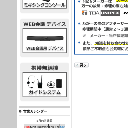
議デバイス
システム
営業カレンダー
8月の営業日
Sun
Mon
Tue
Wed
Thu
Fri
Sat