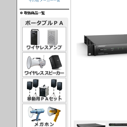
その他 メーカー一覧
レスアンプ
ススピーカー
PAセット
ガホン