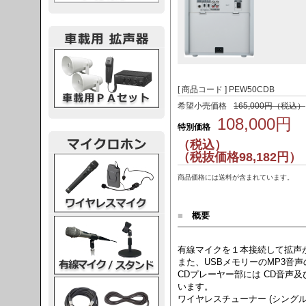
載用PA
[ 商品コード ] PEW50CDB
希望小売価格
165,000円（税込）
108,000円
特別価格
（税込）
（税抜価格98,182円）
レスマイク
商品価格には送料が含まれています。
■
概要
ク・スタンド
有線マイクを１本接続して拡声
また、USBメモリーのMP3音
CDプレーヤー部には CD音声
ケーブル
います。
ワイヤレスチューナー (シングル WT