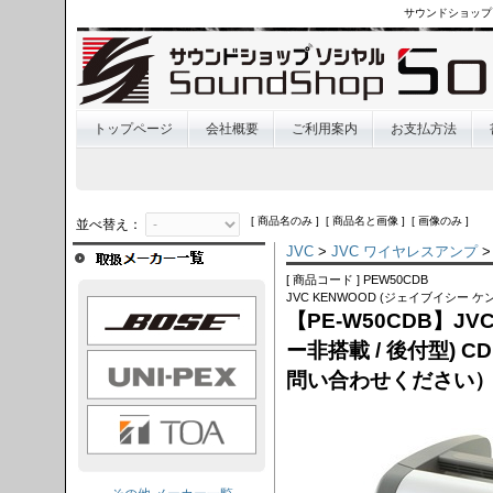
サウンドショップ
トップページ
会社概要
ご利用案内
お支払方法
[ 商品名のみ ] [ 商品名と画像 ] [ 画像のみ ]
並べ替え：
JVC
>
JVC ワイヤレスアンプ
>
[ 商品コード ] PEW50CDB
JVC KENWOOD (ジェイブイシー ケ
OSE
【PE-W50CDB】J
ー非搭載 / 後付型) 
I-PEX
問い合わせください
TOA