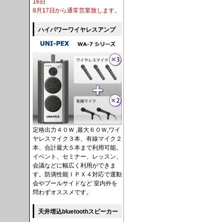
16日
8月17日から通常営業致します。
ハイパワーワイヤレスアンプ
定格出力４０Ｗ ,最大６０Ｗ,ワイ
ヤレスマイク３本、有線マイク２
本、合計最大５本まで利用可能。
イベント、セミナー、レッスン、
会議などに幅広く利用ができま
す。防滴性能ＩＰＸ４対応で運動
会やプールサイドなど 室内外を
問わずオススメです。
天井埋込bluetoothスピーカー