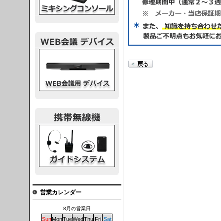
議デバイス
システム
営業カレンダー
8月の営業日
Sun
Mon
Tue
Wed
Thu
Fri
Sat