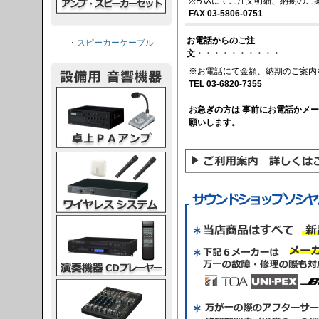
※FAXにてご注文明細、納期のご
FAX 03-5806-0751
お電話からのご注
・
スピーカーケーブル
文・・・・・・・・・・
※お電話にて金額、納期のご案内
TEL 03-6820-7355
PAアンプ
お急ぎの方は 事前にお電話かメ
願いします。
スシステム
CDプレーヤー
グコンソール