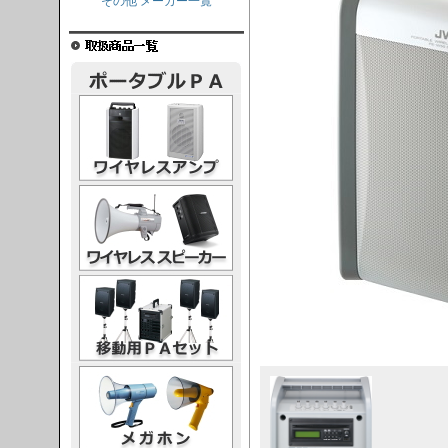
その他 メーカー一覧
レスアンプ
ススピーカー
PAセット
ガホン