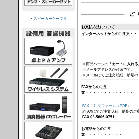
・
スピーカーケーブル
お支払方法について
インターネットからのご注文・・
PAアンプ
※商品ページの
「カートに入れる
スシステム
※メールアドレスが必須です。
※メールにてご注文明細、納期の
FAXからのご注
文・・・・・・・・・・・・・
CDプレーヤー
FAX ご注文フォーム（PDF）
※FAXにてご注文明細、納期のご
FAX 03-5806-0751
グコンソール
お電話からのご注
文・・・・・・・・・・