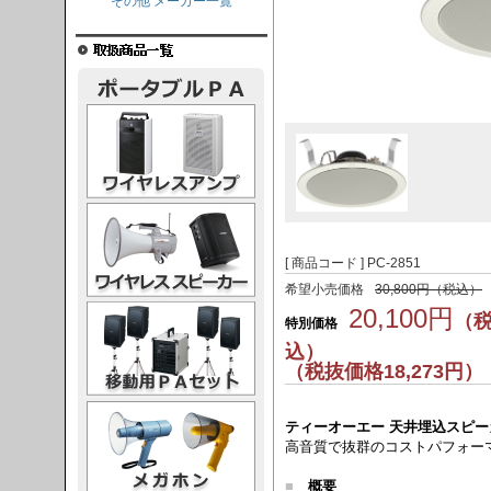
その他 メーカー一覧
レスアンプ
ススピーカー
[ 商品コード ] PC-2851
希望小売価格
30,800円（税込）
PAセット
20,100円
（
特別価格
込）
（税抜価格18,273円）
ガホン
ティーオーエー 天井埋込スピーカー
高音質で抜群のコストパフォーマ
■
概要