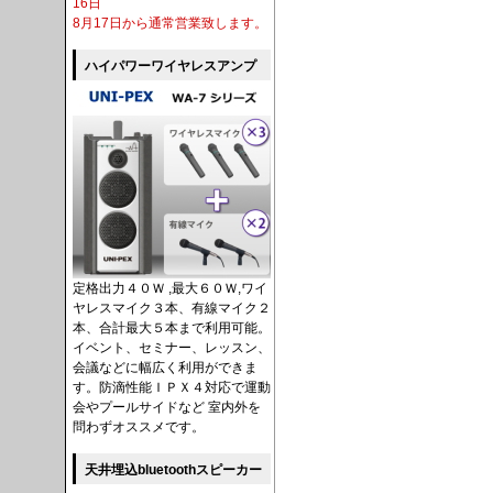
16日
8月17日から通常営業致します。
ハイパワーワイヤレスアンプ
定格出力４０Ｗ ,最大６０Ｗ,ワイ
ヤレスマイク３本、有線マイク２
本、合計最大５本まで利用可能。
イベント、セミナー、レッスン、
会議などに幅広く利用ができま
す。防滴性能ＩＰＸ４対応で運動
会やプールサイドなど 室内外を
問わずオススメです。
天井埋込bluetoothスピーカー