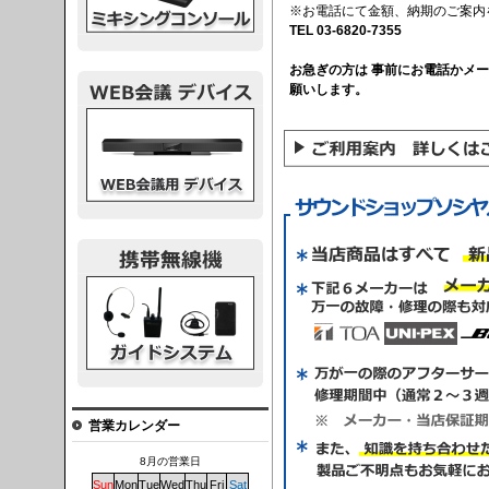
※お電話にて金額、納期のご案内
TEL 03-6820-7355
お急ぎの方は 事前にお電話かメ
願いします。
議デバイス
システム
営業カレンダー
8月の営業日
Sun
Mon
Tue
Wed
Thu
Fri
Sat