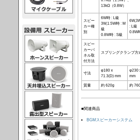
6.7kΩ（1.5W）、
13kΩ（0.8W）
6W時 : L級
スピー
6W,3
3W,1.5W時 : M
カー種
: L級
級
別
0.8W
0.8W時 : S級
スピーカー
スピー
カーパ
スプリングクランプ方
ネル取
付方法
スピーカー
φ180 x
φ230 
寸法
71.3(D) mm
mm
質量
約 620g
約 76
スピーカー
■関連商品
BGMスピーカーシステム
スピーカー