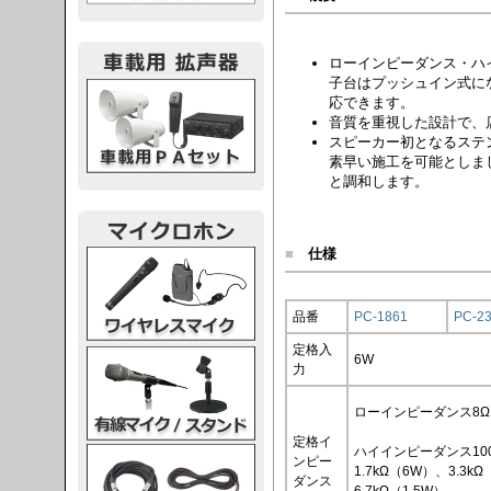
ローインピーダンス・ハ
子台はプッシュイン式に
載用PA
応できます。
音質を重視した設計で、
スピーカー初となるステ
素早い施工を可能としま
と調和します。
■
仕様
レスマイク
品番
PC-1861
PC-2
定格入
ク・スタンド
6W
力
ローインピーダンス8Ω
定格イ
ハイインピーダンス10
ケーブル
ンピー
1.7kΩ（6W）、3.3k
ダンス