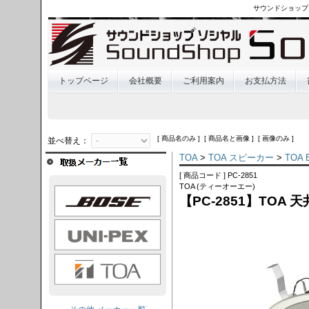
サウンドショップ
トップページ
会社概要
ご利用案内
お支払方法
[ 商品名のみ ] [ 商品名と画像 ] [ 画像のみ ]
並べ替え：
TOA
>
TOA スピーカー
>
TOA
[ 商品コード ] PC-2851
TOA (ティーオーエー)
OSE
【PC-2851】TOA
I-PEX
TOA