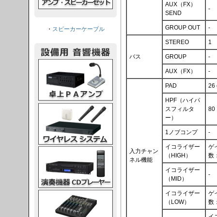
AUX（FX）
-
SEND
GROUP OUT
-
・
スピーカーケーブル
STEREO
1
バス
GROUP
-
PAアンプ
AUX（FX）
-
PAD
26
HPF（ハイパ
スシステム
スフィルタ
80 
ー）
1ノブコンプ
-
イコライザー
ゲイ
CDプレーヤー
入力チャン
（HIGH）
数
ネル機能
イコライザー
-
（MID）
イコライザー
ゲイ
グコンソール
（LOW）
数
イ