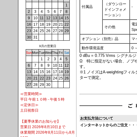
（ダウンロー
1
付属品
-
ドインフォメ
2
3
4
5
6
7
8
ーション）
9
10
11
12
13
14
15
電
16
17
18
19
20
21
22
その他
Spe
23
24
25
26
27
28
29
30
31
オプション（別売）品
マ
9月の営業日
動作環境温度
0 
Sun
Mon
Tue
Wed
Thu
Fri
Sat
0 dBu = 0.775 Vrms 
1
2
3
4
5
Ω 特に指定がない場合、ノブ
6
7
8
9
10
11
12
す。
※1 ノイズはA-weightingフ
13
14
15
16
17
18
19
ターで測定。
20
21
22
23
24
25
26
27
28
29
30
≪営業時間≫
平日 午前１０時 - 午後５時
≪定休日≫
土日祝祭日
お支払方法について
【夏季休業のお知らせ】
インターネットからのご注文・・
営業日 2026年8月10日まで
休業期間 2026年8月11日から8月