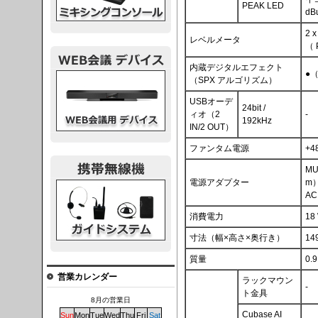
PEAK LED
d
2
レベルメータ
（ 
内蔵デジタルエフェクト
●
議デバイス
（SPX アルゴリズム）
USBオーデ
24bit /
ィオ（2
-
192kHz
IN/2 OUT）
ファンタム電源
+4
MU
電源アダプター
m
システム
AC
消費電力
18
寸法（幅×高さ×奥行き）
14
質量
0.9
営業カレンダー
ラックマウン
-
ト金具
8月の営業日
Cubase AI
Sun
Mon
Tue
Wed
Thu
Fri
Sat