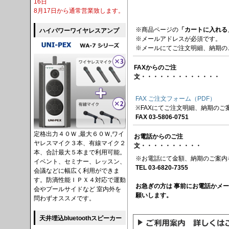
16日
8月17日から通常営業致します。
※商品ページの
「カートに入れる
ハイパワーワイヤレスアンプ
※メールアドレスが必須です。
※メールにてご注文明細、納期の
FAXからのご注
文・・・・・・・・・・・・・
FAX ご注文フォーム（PDF）
※FAXにてご注文明細、納期のご
FAX 03-5806-0751
定格出力４０Ｗ ,最大６０Ｗ,ワイ
お電話からのご注
ヤレスマイク３本、有線マイク２
文・・・・・・・・・・
本、合計最大５本まで利用可能。
※お電話にて金額、納期のご案内
イベント、セミナー、レッスン、
TEL 03-6820-7355
会議などに幅広く利用ができま
す。防滴性能ＩＰＸ４対応で運動
お急ぎの方は 事前にお電話かメ
会やプールサイドなど 室内外を
願いします。
問わずオススメです。
天井埋込bluetoothスピーカー