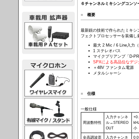
６チャンネルミキシングコンソール
■
概要
載用PA
最新鋭の技術で作られたミキシ
フェクトプロセッサーを装備し
最大 2 Mic / 6 Line
1 ステレオバス
マイクプリアンプ「D-P
SPXによる高品位なデジ
＋48V ファンタム電源
レスマイク
メタルシャーシ
■
仕様
ク・スタンド
一般仕様
入力チャンネ
+0
周波数特性
ル→STEREO
k
OUT
小
ケーブル
全高調波歪
入力チャンネ
0.