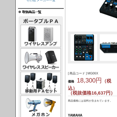
その他 メーカー一覧
レスアンプ
ススピーカー
[ 商品コード ] MG06X
PAセット
18,300円
（税
価格
込）
（税抜価格16,637円）
ガホン
商品価格には送料が含まれています。
YAMAHA