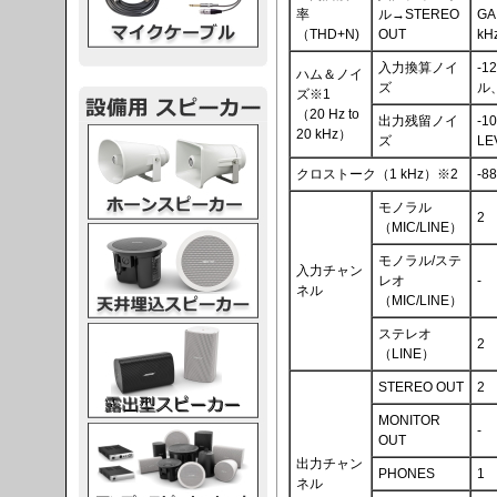
率
ル→STEREO
GA
（THD+N)
OUT
k
入力換算ノイ
-
ハム＆ノイ
ズ
ル、
ズ※1
（20 Hz to
出力残留ノイ
-1
スピーカー
20 kHz）
ズ
L
クロストーク（1 kHz）※2
-88
モノラル
2
（MIC/LINE）
スピーカー
モノラル/ステ
入力チャン
レオ
-
ネル
（MIC/LINE）
スピーカー
ステレオ
2
（LINE）
STEREO OUT
2
MONITOR
-
スピーカー
OUT
出力チャン
PHONES
1
ネル