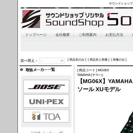
サウンドショップ
トップページ
会社概要
ご利用案内
お支払方法
[ 商品名のみ ] [ 商品名と画像 ] [ 画像のみ ]
並べ替え：
[ 商品コード ] MG06X
YAMAHA (ヤマハ)
【MG06X】YAMA
OSE
ソール XUモデル
I-PEX
TOA