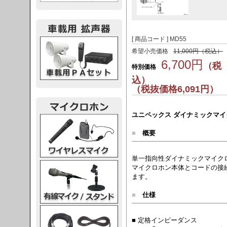
[ 商品コード ] MD55
載用PA
希望小売価格
11,000円（税込）
6,700円
（税
特別価格
込）
（税抜価格6,091円）
ユニペックス ダイナミックマイク
レスマイク
■
概要
単一指向性ダイナミックマイク
ク・スタンド
マイクロホン本体とコードの接
ます。
■
仕様
ケーブル
■ 定格インピーダンス