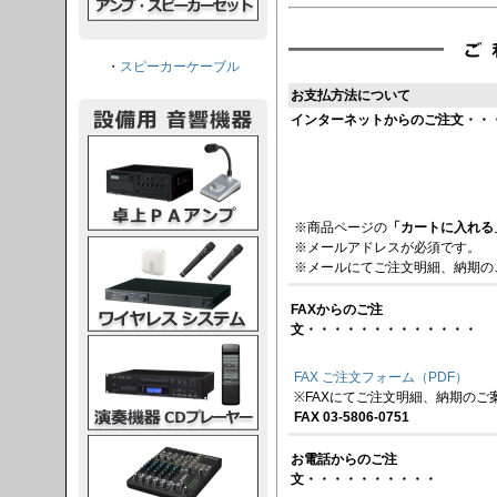
・
スピーカーケーブル
お支払方法について
インターネットからのご注文・・
PAアンプ
※商品ページの
「カートに入れる
スシステム
※メールアドレスが必須です。
※メールにてご注文明細、納期の
FAXからのご注
文・・・・・・・・・・・・・
CDプレーヤー
FAX ご注文フォーム（PDF）
※FAXにてご注文明細、納期のご
FAX 03-5806-0751
グコンソール
お電話からのご注
文・・・・・・・・・・