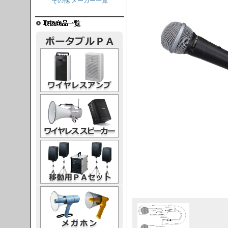
その他 メーカー一覧
レスアンプ
ススピーカー
PAセット
ガホン