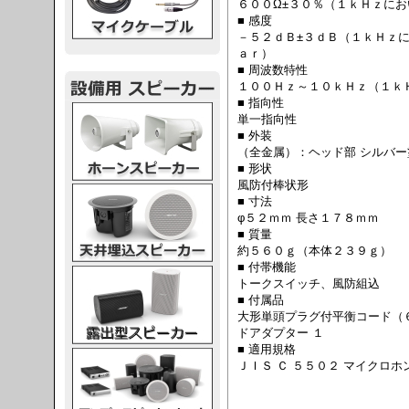
６００Ω±３０％（１ｋＨｚにお
■ 感度
－５２ｄＢ±３ｄＢ（１ｋＨｚに
ａｒ）
■ 周波数特性
１００Ｈｚ～１０ｋＨｚ（１ｋＨ
■ 指向性
スピーカー
単一指向性
■ 外装
（全金属）：ヘッド部 シルバー
■ 形状
風防付棒状形
スピーカー
■ 寸法
φ５２ｍｍ 長さ１７８ｍｍ
■ 質量
約５６０ｇ（本体２３９ｇ）
■ 付帯機能
スピーカー
トークスイッチ、風防組込
■ 付属品
大形単頭プラグ付平衡コード（
ドアダプター １
■ 適用規格
スピーカー
ＪＩＳ Ｃ ５５０２ マイクロホ