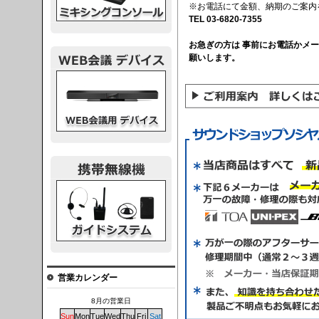
※お電話にて金額、納期のご案内
TEL 03-6820-7355
お急ぎの方は 事前にお電話かメ
願いします。
議デバイス
システム
営業カレンダー
8月の営業日
Sun
Mon
Tue
Wed
Thu
Fri
Sat