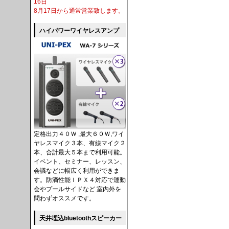
16日
8月17日から通常営業致します。
ハイパワーワイヤレスアンプ
定格出力４０Ｗ ,最大６０Ｗ,ワイ
ヤレスマイク３本、有線マイク２
本、合計最大５本まで利用可能。
イベント、セミナー、レッスン、
会議などに幅広く利用ができま
す。防滴性能ＩＰＸ４対応で運動
会やプールサイドなど 室内外を
問わずオススメです。
天井埋込bluetoothスピーカー