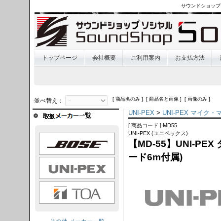
サウンドショップ
トップページ
会社概要
ご利用案内
お支払方法
[ 商品名のみ ] [ 商品名と画像 ] [ 画像のみ ]
並べ替え：
UNI-PEX
>
UNI-PEX マイク
[ 商品コード ] MD55
UNI-PEX (ユニペックス)
OSE
【MD-55】UNI-P
ード6m付属)
I-PEX
TOA