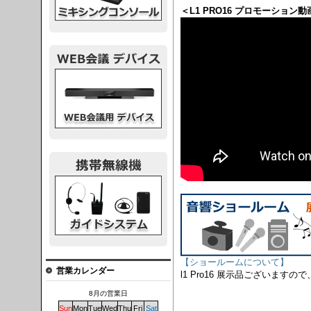
＜L1 PRO16 プロモーション動
議デバイス
システム
【ショールームについて】
営業カレンダー
l1 Pro16 展示品ございます
8月の営業日
Sun
Mon
Tue
Wed
Thu
Fri
Sat