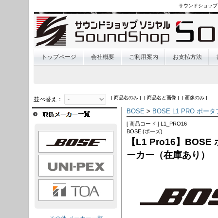
サウンドショップ
トップページ
会社概要
ご利用案内
お支払方法
[ 商品名のみ ] [ 商品名と画像 ] [ 画像のみ ]
並べ替え：
BOSE
>
BOSE L1 PRO 
[ 商品コード ] L1_PRO16
BOSE (ボーズ)
OSE
【L1 Pro16】BO
ーカー（在庫あり）
I-PEX
TOA