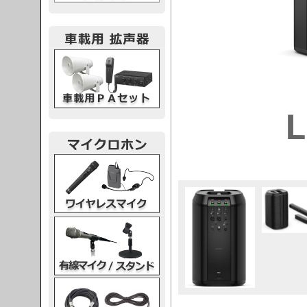
載用PA
レスマイク
ク・スタンド
ケーブル