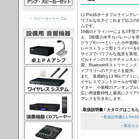
L1 Pro16ポータブルライン
・
スピーカーケーブル
ワフルな出力とこれまで以上の
ムです。
16個のドライバーによるJ字型
え、180度の水平カバレージを
PAアンプ
クラブやバーといった小中規模
レーストラック型ドライバーを
サイズでパワフルな低音を実現
ビルトインのマルチチャンネル
源、Bluetooth®ストリーミン
スシステム
イブラリへのアクセスを提供。
また、直感的なL1 Mixアプ
イヤレスでコントロールが可能です
イター、小規模のアンサンブル
広い周波数特性と最高にクリア
CDプレーヤー
マンスを引き出します。
↓取扱説明書 / カタログはこちら
・
取扱説明書(L1 Pro16
グコンソール
・
製品カタ