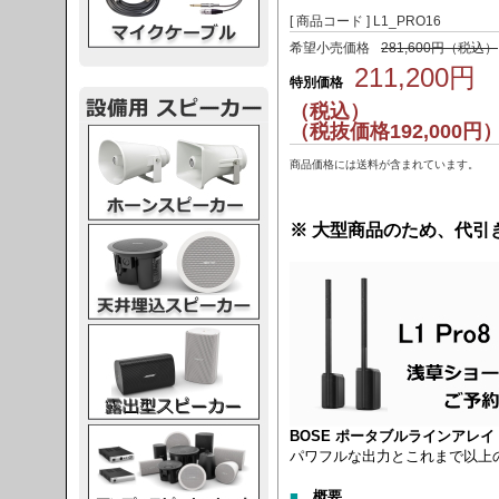
[ 商品コード ] L1_PRO16
希望小売価格
281,600円（税込）
211,200円
特別価格
（税込）
（税抜価格192,000円
スピーカー
商品価格には送料が含まれています。
※ 大型商品のため、代引
スピーカー
スピーカー
スピーカー
BOSE ポータブルラインアレイ P
パワフルな出力とこれまで以上
■
概要