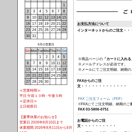
1
2
3
4
5
6
7
8
9
10
11
12
13
14
15
16
17
18
19
20
21
22
お支払方法について
23
24
25
26
27
28
29
インターネットからのご注文・・
30
31
9月の営業日
Sun
Mon
Tue
Wed
Thu
Fri
Sat
1
2
3
4
5
※商品ページの
「カートに入れる
6
7
8
9
10
11
12
※メールアドレスが必須です。
13
14
15
16
17
18
19
※メールにてご注文明細、納期の
20
21
22
23
24
25
26
FAXからのご注
27
28
29
30
文・・・・・・・・・・・・・
≪営業時間≫
平日 午前１０時 - 午後５時
FAX ご注文フォーム（PDF）
≪定休日≫
※FAXにてご注文明細、納期のご
土日祝祭日
FAX 03-5806-0751
【夏季休業のお知らせ】
お電話からのご注
営業日 2026年8月10日まで
文・・・・・・・・・・
休業期間 2026年8月11日から8月