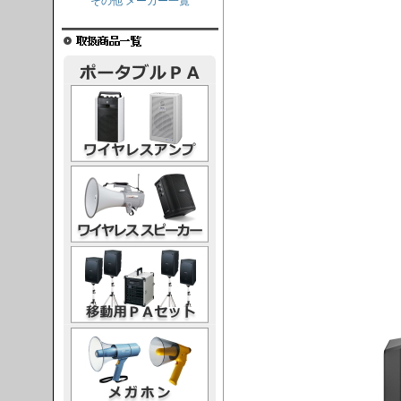
その他 メーカー一覧
レスアンプ
ススピーカー
PAセット
ガホン