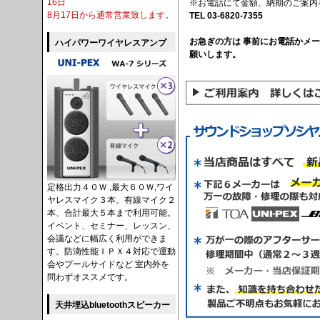
16日
※お電話にて金額、納期のご案内
8月17日から通常営業致します。
TEL 03-6820-7355
お急ぎの方は 事前にお電話かメ
ハイパワーワイヤレスアンプ
願いします。
定格出力４０Ｗ ,最大６０Ｗ,ワイ
ヤレスマイク３本、有線マイク２
本、合計最大５本まで利用可能。
イベント、セミナー、レッスン、
会議などに幅広く利用ができま
す。防滴性能ＩＰＸ４対応で運動
会やプールサイドなど 室内外を
問わずオススメです。
天井埋込bluetoothスピーカー