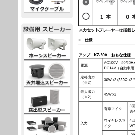
スピーカー
■
仕様
アンプ KZ-30A おもな仕様
AC100V 50/60H
スピーカー
電源
DC14V（自動車
定格出力
30W x2 (330Ω x2
（※2）
スピーカー
最大出力
45W x2
（※2）
3回
有線マイク
適
スピーカー
ワイヤレスマ
4
入力
イク
WT
-2