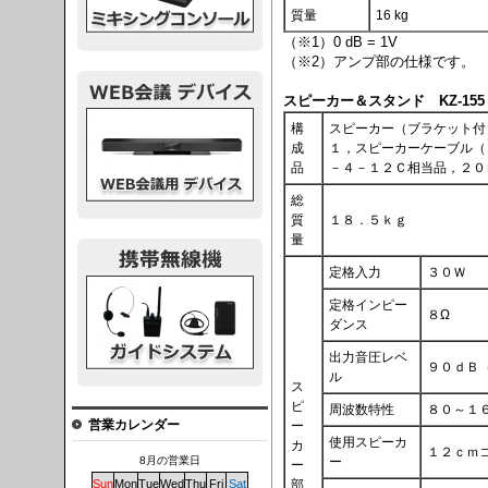
質量
16 kg
（※1）0 dB = 1V
（※2）アンプ部の仕様です。
スピーカー＆スタンド KZ-15
議デバイス
構
スピーカー（ブラケット付
成
１，スピーカーケーブル（
品
－４－１２Ｃ相当品，２０
総
質
１８．５ｋｇ
量
定格入力
３０Ｗ
システム
定格インピー
８Ω
ダンス
出力音圧レベ
９０ｄＢ
ル
ス
ピ
周波数特性
８０～１
営業カレンダー
ー
使用スピーカ
カ
１２ｃｍ
ー
8月の営業日
ー
部
Sun
Mon
Tue
Wed
Thu
Fri
Sat