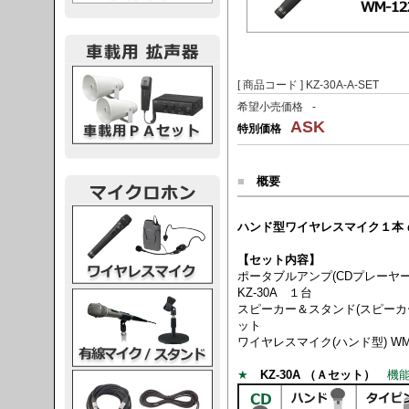
載用PA
[ 商品コード ] KZ-30A-A-SET
希望小売価格
-
ASK
特別価格
■
概要
レスマイク
ハンド型ワイヤレスマイク１本
【セット内容】
ポータブルアンプ(CDプレーヤー付
KZ-30A １台
ク・スタンド
スピーカー＆スタンド(スピーカー
ット
ワイヤレスマイク(ハンド型) WM
★
KZ-30A （Ａセット）
機能
ケーブル