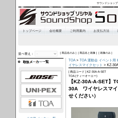
サウンドショップ
トップページ
会社概要
ご利用案内
お支払方法
[ 商品名のみ ] [ 商品名と画像 ] [ 画像のみ ]
並べ替え：
TOA
>
TOA 運動会 イベント用
イヤレスマイクセット
> KZ-30
[ 商品コード ] KZ-30A-A-SET
OSE
TOA (ティーオーエー)
【KZ-30A-A-SET
I-PEX
30A ワイヤレスマ
せください）
TOA