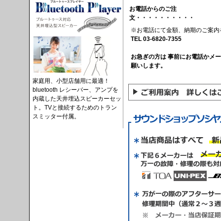
お電話からのご注
文・・・・・・・・・・
※お電話にて金額、納期のご案内
TEL 03-6820-7355
お急ぎの方は 事前にお電話かメ
願いします。
家庭用、小型店舗用に最適！
bluetooth レシーバー、アンプを
内蔵した天井埋込スピーカーセッ
ト。TVと接続するためのトラン
スミッター付属。