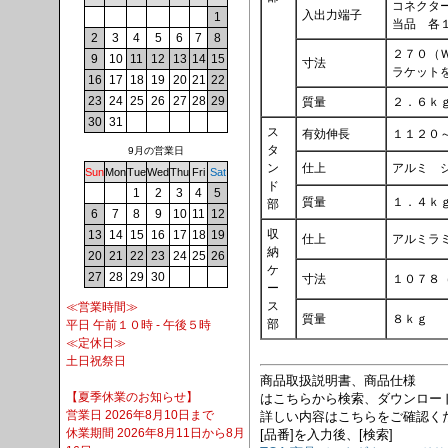
コネクタ
入出力端子
1
当品 各
2
3
4
5
6
7
8
２７０（
9
10
11
12
13
14
15
寸法
ラケット
16
17
18
19
20
21
22
23
24
25
26
27
28
29
質量
２．６ｋ
30
31
ス
有効伸長
１１２０
タ
9月の営業日
ン
仕上
アルミ 
Sun
Mon
Tue
Wed
Thu
Fri
Sat
ド
1
2
3
4
5
質量
１．４ｋ
部
6
7
8
9
10
11
12
収
13
14
15
16
17
18
19
仕上
アルミラ
納
20
21
22
23
24
25
26
ケ
27
28
29
30
寸法
１０７８
ー
ス
≪営業時間≫
質量
８ｋｇ
部
平日 午前１０時 - 午後５時
≪定休日≫
土日祝祭日
商品取扱説明書、商品仕様
【夏季休業のお知らせ】
はこちらから検索、ダウンロー
営業日 2026年8月10日まで
詳しい内容はこちらをご確認く
休業期間 2026年8月11日から8月
[品番]を入力後、[検索]