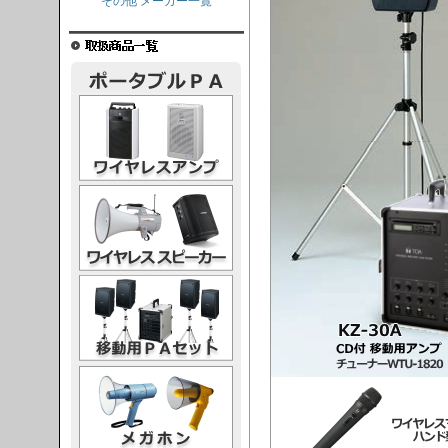
その他 メーカー一覧
レスアンプ
ススピーカー
PAセット
ガホン