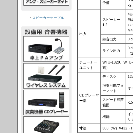
予備
x2
4Ω
・
スピーカーケーブル
スピーカー
当
1,2
ハ
M
出力
PAアンプ
録音出力
0 
0 
ライン出力
（2
チューナー
WTU-1820、WTU
スシステム
ユニット
蔵）
ディスク
12
演奏可能フォ
オ
ーマット
CDプレーヤー
CDプレーヤ
スピード可変
ー部
-1
範囲
イ
機能
グコンソール
リ
寸法
303（W）×432（