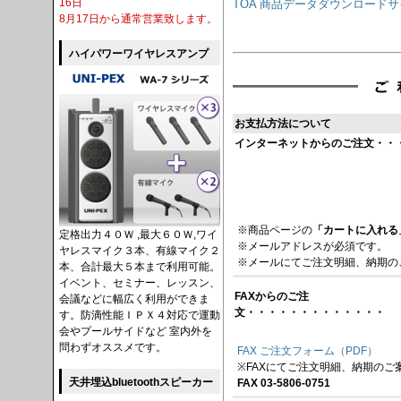
16日
TOA 商品データダウンロード
8月17日から通常営業致します。
ハイパワーワイヤレスアンプ
お支払方法について
インターネットからのご注文・・
※商品ページの
「カートに入れる
定格出力４０Ｗ ,最大６０Ｗ,ワイ
※メールアドレスが必須です。
ヤレスマイク３本、有線マイク２
※メールにてご注文明細、納期の
本、合計最大５本まで利用可能。
イベント、セミナー、レッスン、
FAXからのご注
会議などに幅広く利用ができま
文・・・・・・・・・・・・・
す。防滴性能ＩＰＸ４対応で運動
会やプールサイドなど 室内外を
問わずオススメです。
FAX ご注文フォーム（PDF）
※FAXにてご注文明細、納期のご
天井埋込bluetoothスピーカー
FAX 03-5806-0751