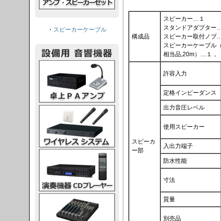
スピーカー…１
スタンドアダプター
・
スピーカーケーブル
構成品
スピーカー取付ノブ
スピーカーケーブル（コネ
相当品,20m）…１，
PAアンプ
許容入力
定格インピーダンス
出力音圧レベル
スシステム
使用スピーカー
スピーカ
入出力端子
ー部
CDプレーヤー
防水性能
寸法
グコンソール
質量
別売品