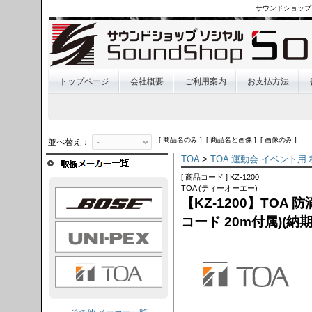
サウンドショップ
トップページ
会社概要
ご利用案内
お支払方法
[ 商品名のみ ] [ 商品名と画像 ] [ 画像のみ ]
並べ替え：
TOA
>
TOA 運動会 イベント用
[ 商品コード ] KZ-1200
TOA (ティーオーエー)
OSE
【KZ-1200】TOA
コード 20m付属)(
I-PEX
TOA