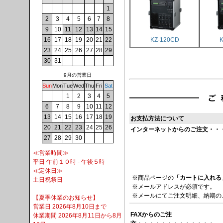
1
2
3
4
5
6
7
8
9
10
11
12
13
14
15
16
17
18
19
20
21
22
KZ-120CD
23
24
25
26
27
28
29
30
31
9月の営業日
Sun
Mon
Tue
Wed
Thu
Fri
Sat
1
2
3
4
5
6
7
8
9
10
11
12
13
14
15
16
17
18
19
お支払方法について
20
21
22
23
24
25
26
インターネットからのご注文・・
27
28
29
30
≪営業時間≫
平日 午前１０時 - 午後５時
≪定休日≫
※商品ページの
「カートに入れる
土日祝祭日
※メールアドレスが必須です。
※メールにてご注文明細、納期の
【夏季休業のお知らせ】
営業日 2026年8月10日まで
FAXからのご注
休業期間 2026年8月11日から8月