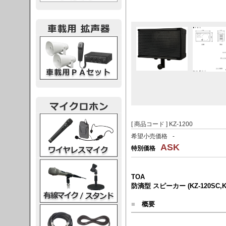
載用PA
レスマイク
[ 商品コード ] KZ-1200
希望小売価格
-
ASK
特別価格
ク・スタンド
TOA
防滴型 スピーカー (KZ-120SC,KZ-
■
概要
ケーブル