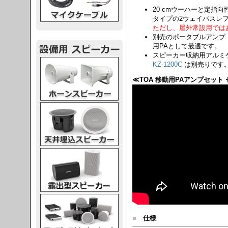
20 cmウーハーと定指
タイプの2ウェイバスレ
ただし、屋外常設用では
別売のポータブルアンプ
用PAとして最適です。
スピーカー収納用アルミ
スピーカー
KZ-1200C
は別売りです
≪TOA 移動用PAアンプセット
スピーカー
スピーカー
スピーカー
■
仕様