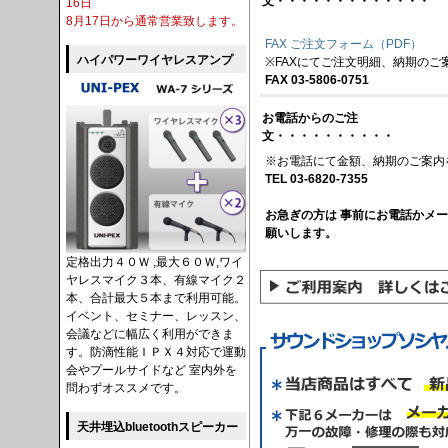
文・・・・・・・・・・・・・
16日
8月17日から通常営業致します。
FAX ご注文フォーム（PDF）
ハイパワーワイヤレスアンプ
※FAXにてご注文明細、納期のご
FAX 03-5806-0751
お電話からのご注
文・・・・・・・・・・
※お電話にて金額、納期のご案内
TEL 03-6820-7355
お急ぎの方は 事前にお電話かメ
願いします。
定格出力４０Ｗ ,最大６０Ｗ,ワイ
ヤレスマイク３本、有線マイク２
本、合計最大５本まで利用可能。
イベント、セミナー、レッスン、
会議などに幅広く利用ができま
す。防滴性能ＩＰＸ４対応で運動
会やプールサイドなど 室内外を
問わずオススメです。
天井埋込bluetoothスピーカー