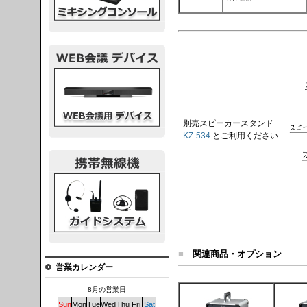
議デバイス
別売スピーカースタンド
KZ-534
とご利用ください
システム
■
関連商品・オプション
営業カレンダー
8月の営業日
Sun
Mon
Tue
Wed
Thu
Fri
Sat