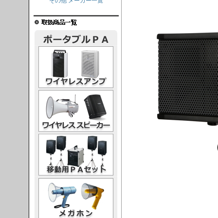
その他 メーカー一覧
レスアンプ
ススピーカー
PAセット
ガホン