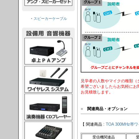
・
スピーカーケーブル
PAアンプ
スシステム
見学者の人数やマイクの種類（
希望ございましたらお気軽にお
お見積致します。
CDプレーヤー
■
関連商品・オプション
【 関連商品 :
TOA 300MH
グコンソール
受信機関連品