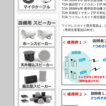
TOA 300MHz帯 携帯型送信機 ツ
TOA 接話型マイクロホン [YP-M2
TOA 300MHz帯 携帯型受信機 2チ
TOA 耳掛型イヤホン [YP-E401
TOA ワイヤレスガイド用充電器 [BC
ワイヤレスガイド用充電器は、
スピーカー
（専用充電電池12本付）
スピーカー
スピーカー
スピーカー