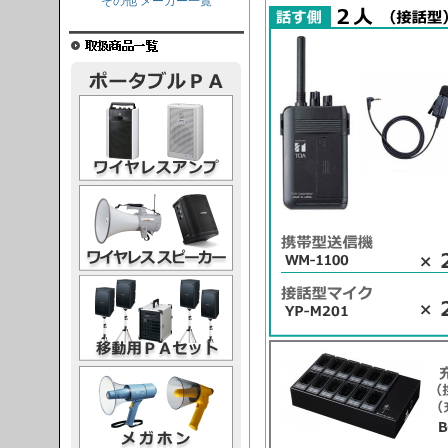
その他 メーカー一覧
レスアンプ
ススピーカー
PAセット
ガホン