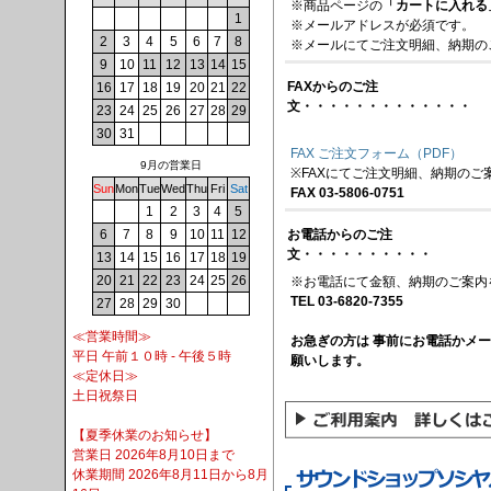
※商品ページの
「カートに入れる
1
※メールアドレスが必須です。
2
3
4
5
6
7
8
※メールにてご注文明細、納期の
9
10
11
12
13
14
15
FAXからのご注
16
17
18
19
20
21
22
文・・・・・・・・・・・・・
23
24
25
26
27
28
29
30
31
FAX ご注文フォーム（PDF）
9月の営業日
※FAXにてご注文明細、納期のご
Sun
Mon
Tue
Wed
Thu
Fri
Sat
FAX 03-5806-0751
1
2
3
4
5
お電話からのご注
6
7
8
9
10
11
12
文・・・・・・・・・・
13
14
15
16
17
18
19
20
21
22
23
24
25
26
※お電話にて金額、納期のご案内
TEL 03-6820-7355
27
28
29
30
≪営業時間≫
お急ぎの方は 事前にお電話かメ
平日 午前１０時 - 午後５時
願いします。
≪定休日≫
土日祝祭日
【夏季休業のお知らせ】
営業日 2026年8月10日まで
休業期間 2026年8月11日から8月