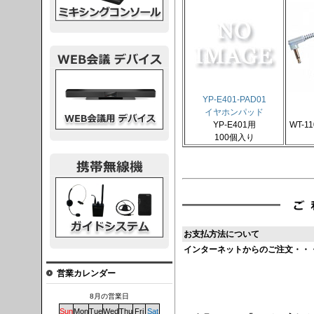
議デバイス
YP-E401-PAD01
イヤホンパッド
YP-E401用
WT-1
100個入り
システム
お支払方法について
インターネットからのご注文・・
営業カレンダー
8月の営業日
Sun
Mon
Tue
Wed
Thu
Fri
Sat