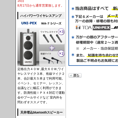
16日
8月17日から通常営業致します。
ハイパワーワイヤレスアンプ
定格出力４０Ｗ ,最大６０Ｗ,ワイ
ヤレスマイク３本、有線マイク２
本、合計最大５本まで利用可能。
イベント、セミナー、レッスン、
会議などに幅広く利用ができま
す。防滴性能ＩＰＸ４対応で運動
会やプールサイドなど 室内外を
問わずオススメです。
天井埋込bluetoothスピーカー