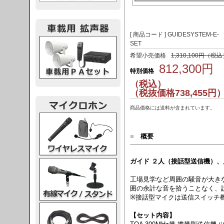
[ 商品コード ] GUIDESYSTEM-E-
載用PA
SET
希望小売価格
1,310,100円（税
812,300円
特別価格
（税込）
（税抜価格738,455円
商品価格には送料が含まれています。
レスマイク
■
概要
ガイド ２人（接話型送信機）、
ク・スタンド
工場見学など周囲の騒音が大き
囲の余計な音を拾うことなく、
※接話型マイクは送信スイッチ
ケーブル
【セット内容】