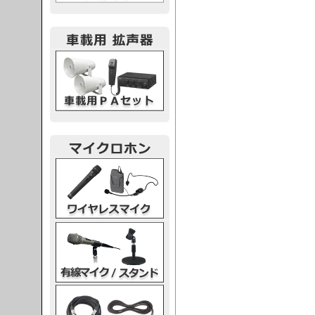
載用PA
レスマイク
ク・スタンド
ケーブル