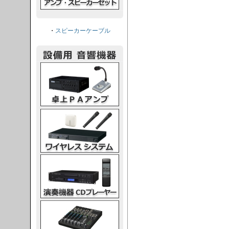
・
スピーカーケーブル
PAアンプ
スシステム
CDプレーヤー
グコンソール