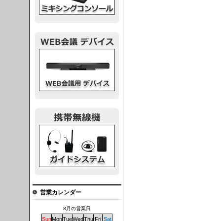
議デバイス
システム
営業カレンダー
8月の営業日
Sun
Mon
Tue
Wed
Thu
Fri
Sat