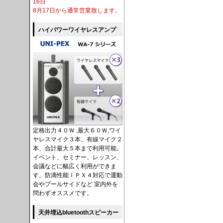
16日
8月17日から通常営業致します。
ハイパワーワイヤレスアンプ
定格出力４０Ｗ ,最大６０Ｗ,ワイ
ヤレスマイク３本、有線マイク２
本、合計最大５本まで利用可能。
イベント、セミナー、レッスン、
会議などに幅広く利用ができま
す。防滴性能ＩＰＸ４対応で運動
会やプールサイドなど 室内外を
問わずオススメです。
天井埋込bluetoothスピーカー