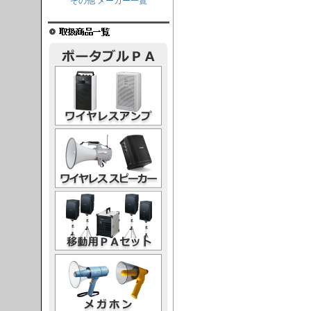
その他 メーカー一覧
レスアンプ
ススピーカー
PAセット
ガホン