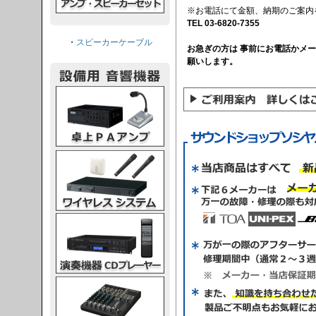
※お電話にて金額、納期のご案内
TEL 03-6820-7355
・
スピーカーケーブル
お急ぎの方は 事前にお電話かメ
願いします。
PAアンプ
スシステム
CDプレーヤー
グコンソール