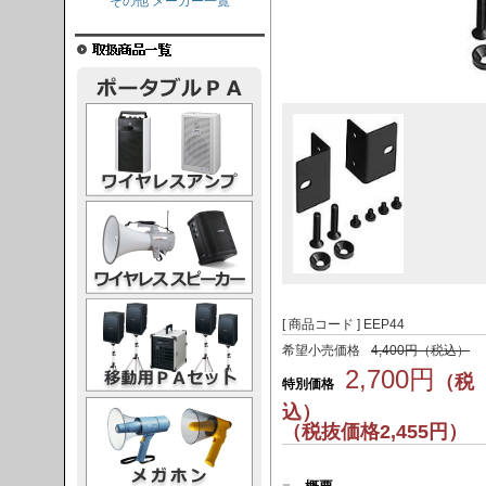
その他 メーカー一覧
レスアンプ
ススピーカー
PAセット
[ 商品コード ] EEP44
希望小売価格
4,400円（税込）
2,700円
（税
特別価格
ガホン
込）
（税抜価格2,455円）