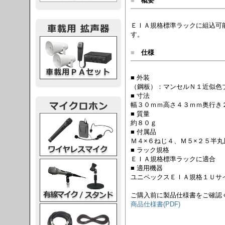
■
概要
ＥＩＡ規格標準ラックに組込可
す。
載用PA
■
仕様
■ 外装
（鋼板）：マンセルＮ１近似色
■ 寸法
幅３０ｍｍ高さ４３ｍｍ奥行き
■ 質量
レスマイク
約８０ｇ
■ 付属品
Ｍ４×６ねじ４、Ｍ５×２５半丸
■ ラック規格
ＥＩＡ規格標準ラックに適合
ク・スタンド
■ 適用機器
ユニペックスＥＩＡ規格１Ｕサ
ご購入前に製品仕様書をご確認
商品仕様書(PDF)
ケーブル