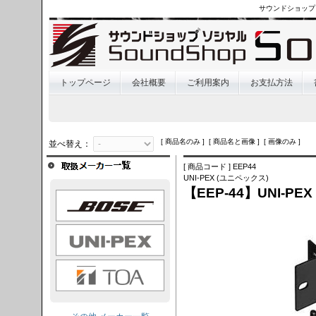
サウンドショップ
トップページ
会社概要
ご利用案内
お支払方法
[ 商品名のみ ] [ 商品名と画像 ] [ 画像のみ ]
並べ替え：
[ 商品コード ] EEP44
UNI-PEX (ユニペックス)
【EEP-44】UNI-PE
OSE
I-PEX
TOA