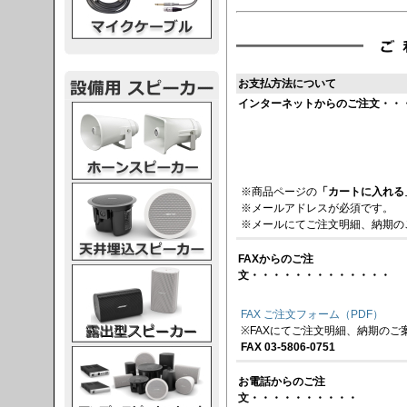
お支払方法について
インターネットからのご注文・・
スピーカー
スピーカー
※商品ページの
「カートに入れる
※メールアドレスが必須です。
※メールにてご注文明細、納期の
FAXからのご注
スピーカー
文・・・・・・・・・・・・・
FAX ご注文フォーム（PDF）
※FAXにてご注文明細、納期のご
FAX 03-5806-0751
スピーカー
お電話からのご注
文・・・・・・・・・・