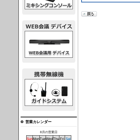
議デバイス
システム
営業カレンダー
8月の営業日
Sun
Mon
Tue
Wed
Thu
Fri
Sat