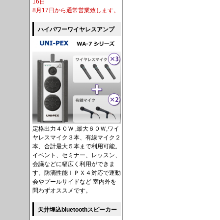
16日
8月17日から通常営業致します。
ハイパワーワイヤレスアンプ
定格出力４０Ｗ ,最大６０Ｗ,ワイ
ヤレスマイク３本、有線マイク２
本、合計最大５本まで利用可能。
イベント、セミナー、レッスン、
会議などに幅広く利用ができま
す。防滴性能ＩＰＸ４対応で運動
会やプールサイドなど 室内外を
問わずオススメです。
天井埋込bluetoothスピーカー