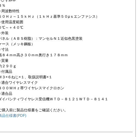
３％
■ 周波数特性
５０Ｈｚ～１５ｋＨｚ（１ｋＨｚ基準５０μｓエンファシス）
■ 使用温度範囲
０℃～＋４０℃
■ 外装
パネル（ＡＢＳ樹脂）：マンセルＮ１近似色黒塗装
ケース（メッキ鋼板）
■ 寸法
幅８４ｍｍ高さ３０ｍｍ奥行き１７８ｍｍ
■ 質量
約２９０ｇ
■ 付属品
Ｍ３×６ねじ×１、取扱説明書×１
■ 適合ワイヤレスマイク
８００ＭＨｚ帯ワイヤレスマイクロホン
■ 適合品
ダイバシティワイヤレス受信機ＷＴＤ－８１２１ＷＴＤ－８１４１
ご購入前に製品仕様書をご確認ください。
商品仕様書(PDF)