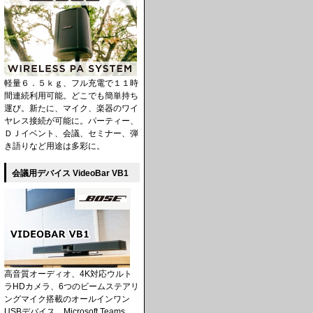
軽量６．５ｋｇ、フル充電で１１時
間連続利用可能。どこでも簡単持ち
運び。新たに、マイク、楽器のワイ
ヤレス接続が可能に。パーティー、
ＤＪイベント、会議、セミナー、弾
き語りなど用途は多彩に。
会議用デバイス VideoBar VB1
高音質オーディオ、4K対応ウルト
ラHDカメラ、6つのビームステアリ
ングマイク搭載のオールインワン
USBデバイス。Microsoft Teams、