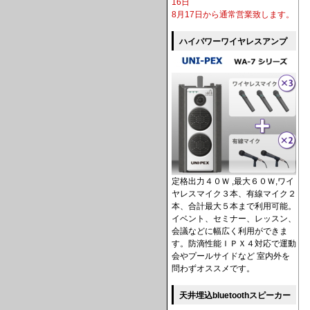
16日
8月17日から通常営業致します。
ハイパワーワイヤレスアンプ
定格出力４０Ｗ ,最大６０Ｗ,ワイ
ヤレスマイク３本、有線マイク２
本、合計最大５本まで利用可能。
イベント、セミナー、レッスン、
会議などに幅広く利用ができま
す。防滴性能ＩＰＸ４対応で運動
会やプールサイドなど 室内外を
問わずオススメです。
天井埋込bluetoothスピーカー