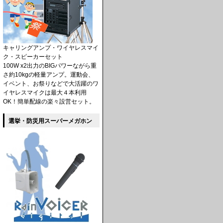
キャリングアンプ・ワイヤレスマイ
ク・スピーカーセット
100W x2出力のBIGパワーながら重
さ約10kgの軽量アンプ。運動会、
イベント、お祭りなどで大活躍のワ
イヤレスマイクは最大４本利用
OK！簡単配線の楽々設営セット。
選挙・防災用スーパーメガホン