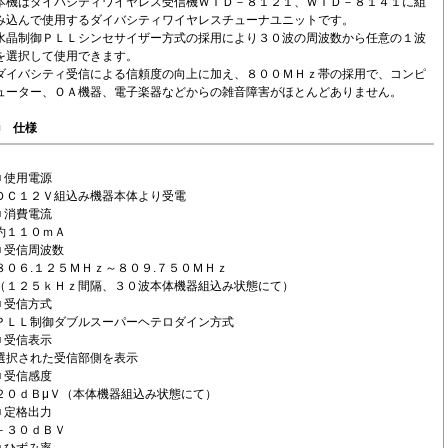
本機はダイバシティワイヤレス受信機ＷＴＤ－８１２１、ＷＴＤ－８１４１に組
み込んで使用するダイバシティワイヤレスチューナユニットです。
水晶制御ＰＬＬシンセサイザー方式の採用により３０波の周波数から任意の１波
を選択して使用できます。
ダイバシティ受信による信頼度の向上に加え、８００ＭＨｚ帯の採用で、コンピ
ューター、ＯＡ機器、電子楽器などからの雑音障害がほとんどありません。
■
仕様
■ 使用電源
ＤＣ１２Ｖ組込み機器本体より受電
■ 消費電流
約１１０ｍＡ
■ 受信周波数
８０６.１２５ＭＨｚ～８０９.７５０ＭＨｚ
（１２５ｋＨｚ間隔、３０波本体機器組込み状態にて）
■ 受信方式
ＰＬＬ制御ダブルスーパーヘテロダイン方式
■ 受信表示
選択された受信部側を表示
■ 受信感度
２０ｄＢμＶ（本体機器組込み状態にて）
■ 定格出力
－３０ｄＢＶ
■ ひずみ率