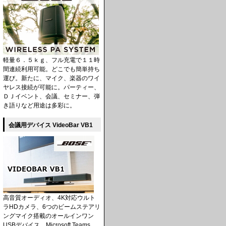
軽量６．５ｋｇ、フル充電で１１時
間連続利用可能。どこでも簡単持ち
運び。新たに、マイク、楽器のワイ
ヤレス接続が可能に。パーティー、
ＤＪイベント、会議、セミナー、弾
き語りなど用途は多彩に。
会議用デバイス VideoBar VB1
高音質オーディオ、4K対応ウルト
ラHDカメラ、6つのビームステアリ
ングマイク搭載のオールインワン
USBデバイス。Microsoft Teams、