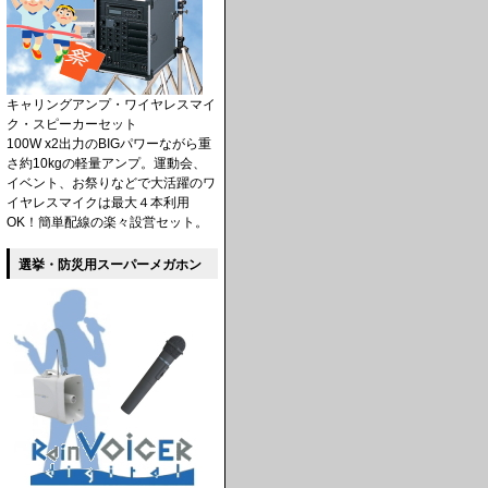
キャリングアンプ・ワイヤレスマイ
ク・スピーカーセット
100W x2出力のBIGパワーながら重
さ約10kgの軽量アンプ。運動会、
イベント、お祭りなどで大活躍のワ
イヤレスマイクは最大４本利用
OK！簡単配線の楽々設営セット。
選挙・防災用スーパーメガホン