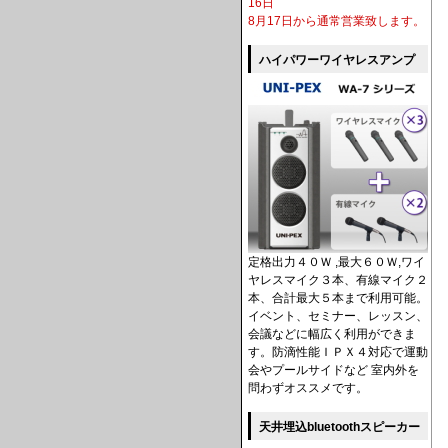
16日
8月17日から通常営業致します。
ハイパワーワイヤレスアンプ
定格出力４０Ｗ ,最大６０Ｗ,ワイ
ヤレスマイク３本、有線マイク２
本、合計最大５本まで利用可能。
イベント、セミナー、レッスン、
会議などに幅広く利用ができま
す。防滴性能ＩＰＸ４対応で運動
会やプールサイドなど 室内外を
問わずオススメです。
天井埋込bluetoothスピーカー