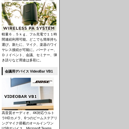
軽量６．５ｋｇ、フル充電で１１時
間連続利用可能。どこでも簡単持ち
運び。新たに、マイク、楽器のワイ
ヤレス接続が可能に。パーティー、
ＤＪイベント、会議、セミナー、弾
き語りなど用途は多彩に。
会議用デバイス VideoBar VB1
高音質オーディオ、4K対応ウルト
ラHDカメラ、6つのビームステアリ
ングマイク搭載のオールインワン
USBデバイス。Microsoft Teams、