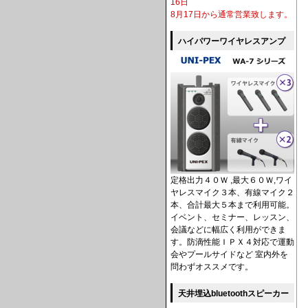
16日
8月17日から通常営業致します。
ハイパワーワイヤレスアンプ
定格出力４０Ｗ ,最大６０Ｗ,ワイ
ヤレスマイク３本、有線マイク２
本、合計最大５本まで利用可能。
イベント、セミナー、レッスン、
会議などに幅広く利用ができま
す。防滴性能ＩＰＸ４対応で運動
会やプールサイドなど 室内外を
問わずオススメです。
天井埋込bluetoothスピーカー