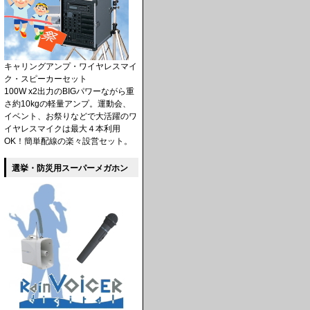
キャリングアンプ・ワイヤレスマイ
ク・スピーカーセット
100W x2出力のBIGパワーながら重
さ約10kgの軽量アンプ。運動会、
イベント、お祭りなどで大活躍のワ
イヤレスマイクは最大４本利用
OK！簡単配線の楽々設営セット。
選挙・防災用スーパーメガホン