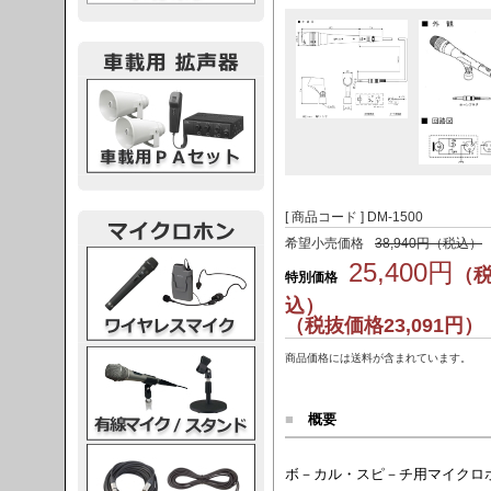
載用PA
[ 商品コード ] DM-1500
希望小売価格
38,940円（税込）
レスマイク
25,400円
（
特別価格
込）
（税抜価格23,091円）
ク・スタンド
商品価格には送料が含まれています。
■
概要
ケーブル
ボ－カル・スピ－チ用マイクロ