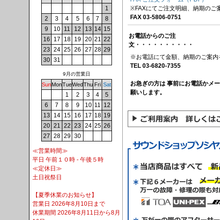
※FAXにてご注文明細、納期のご
1
FAX 03-5806-0751
2
3
4
5
6
7
8
9
10
11
12
13
14
15
お電話からのご注
16
17
18
19
20
21
22
文・・・・・・・・・・
23
24
25
26
27
28
29
※お電話にて金額、納期のご案内
30
31
TEL 03-6820-7355
9月の営業日
お急ぎの方は 事前にお電話かメ
Sun
Mon
Tue
Wed
Thu
Fri
Sat
願いします。
1
2
3
4
5
6
7
8
9
10
11
12
13
14
15
16
17
18
19
20
21
22
23
24
25
26
27
28
29
30
≪営業時間≫
平日 午前１０時 - 午後５時
≪定休日≫
土日祝祭日
【夏季休業のお知らせ】
営業日 2026年8月10日まで
休業期間 2026年8月11日から8月