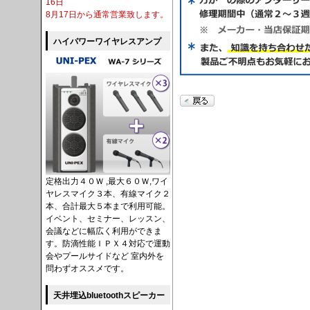
16日
8月17日から通常営業致します。
ハイパワーワイヤレスアンプ
定格出力４０Ｗ ,最大６０Ｗ,ワイ
ヤレスマイク３本、有線マイク２
本、合計最大５本まで利用可能。
イベント、セミナー、レッスン、
会議などに幅広く利用ができま
す。防滴性能ＩＰＸ４対応で運動
会やプールサイドなど 室内外を
問わずオススメです。
天井埋込bluetoothスピーカー