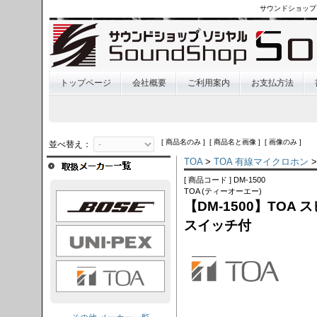
サウンドショップ
トップページ
会社概要
ご利用案内
お支払方法
[ 商品名のみ ] [ 商品名と画像 ] [ 画像のみ ]
並べ替え：
TOA
>
TOA 有線マイクロホン
>
[ 商品コード ] DM-1500
TOA (ティーオーエー)
OSE
【DM-1500】TOA
スイッチ付
I-PEX
TOA