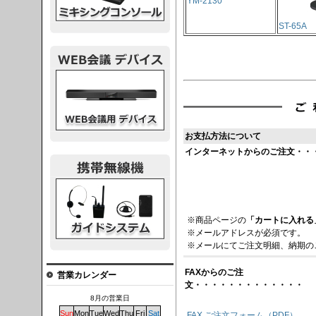
YM-2130
ST-65A
議デバイス
お支払方法について
インターネットからのご注文・・
システム
※商品ページの
「カートに入れる
※メールアドレスが必須です。
※メールにてご注文明細、納期の
FAXからのご注
営業カレンダー
文・・・・・・・・・・・・・
8月の営業日
Sun
Mon
Tue
Wed
Thu
Fri
Sat
FAX ご注文フォーム（PDF）