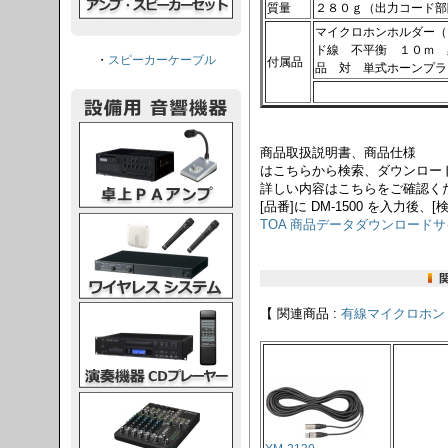
質量
２８０ｇ（出力コード部
マイクロホンホルダー（
ド線 不平衡 １０ｍ 
・
スピーカーケーブル
付属品
品 対 単式ホーンプラ
PAアンプ
商品取扱説明書、商品仕様
はこちらから検索、ダウンロー
詳しい内容はこちらをご確認く
[品番]に DM-1500 を入力後、[
スシステム
TOA 商品データダウンロード
CDプレーヤー
【 関連商品 :
有線マイクロホン
グコンソール