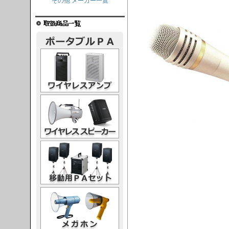
その他 メーカー一覧
レスアンプ
ススピーカー
PAセット
ガホン