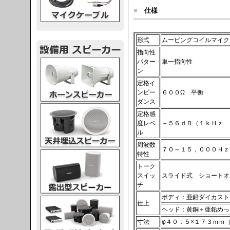
■
仕様
形式
ムービングコイルマイク
指向性
スピーカー
パター
単一指向性
ン
定格イ
ンピー
６００Ω 平衡
ダンス
スピーカー
定格感
度レベ
－５６ｄＢ（１ｋＨｚ 
ル
周波数
７０～１５，０００Ｈｚ
スピーカー
特性
トーク
スイッ
スライド式 ショートオ
チ
ボディ：亜鉛ダイカスト
スピーカー
仕上
ヘッド：黄銅＋亜鉛めっ
寸法
φ４０．５×１７３ｍｍ