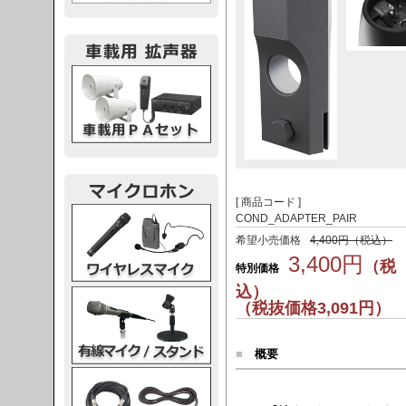
載用PA
[ 商品コード ]
レスマイク
COND_ADAPTER_PAIR
希望小売価格
4,400円（税込）
3,400円
（税
特別価格
込）
ク・スタンド
（税抜価格3,091円）
■
概要
ケーブル