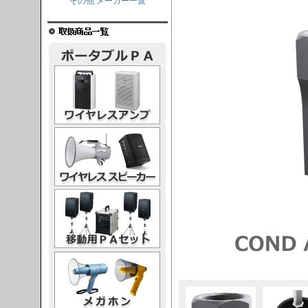
その他 メーカー一覧
レスアンプ
ススピーカー
PAセット
ガホン