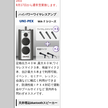
16日
8月17日から通常営業致します。
ハイパワーワイヤレスアンプ
定格出力４０Ｗ ,最大６０Ｗ,ワイ
ヤレスマイク３本、有線マイク２
本、合計最大５本まで利用可能。
イベント、セミナー、レッスン、
会議などに幅広く利用ができま
す。防滴性能ＩＰＸ４対応で運動
会やプールサイドなど 室内外を
問わずオススメです。
天井埋込bluetoothスピーカー