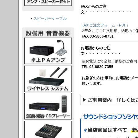
FAXからのご注
文・・・・・・・・・・・・・
・
スピーカーケーブル
FAX ご注文フォーム（PDF）
※FAXにてご注文明細、納期のご
FAX 03-5806-0751
PAアンプ
お電話からのご注
文・・・・・・・・・・
※お電話にて金額、納期のご案内
TEL 03-6820-7355
スシステム
お急ぎの方は 事前にお電話かメ
願いします。
CDプレーヤー
グコンソール