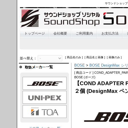
サウンドショップ
トップページ
会社概要
ご利用案内
お支払方法
[ 商品名のみ ] [ 商品名と画像 ] [ 画像のみ ]
並べ替え：
BOSE
>
BOSE DesignMax
[ 商品コード ] COND_ADAPTER_PAI
BOSE (ボーズ)
OSE
【COND ADAPTER
２個 (DesignMax 
I-PEX
TOA