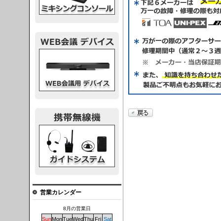
議デバイス
システム
営業カレンダー
8月の営業日
Sun
Mon
Tue
Wed
Thu
Fri
Sat