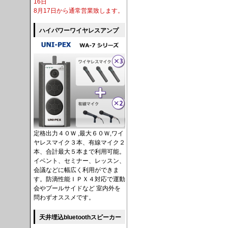
16日
8月17日から通常営業致します。
ハイパワーワイヤレスアンプ
定格出力４０Ｗ ,最大６０Ｗ,ワイ
ヤレスマイク３本、有線マイク２
本、合計最大５本まで利用可能。
イベント、セミナー、レッスン、
会議などに幅広く利用ができま
す。防滴性能ＩＰＸ４対応で運動
会やプールサイドなど 室内外を
問わずオススメです。
天井埋込bluetoothスピーカー