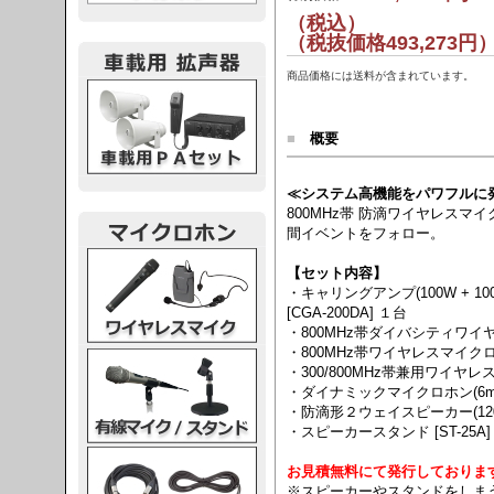
（税込）
（税抜価格493,273円
商品価格には送料が含まれています。
載用PA
■
概要
≪システム高機能をパワフルに
800MHz帯 防滴ワイヤレス
間イベントをフォロー。
レスマイク
【セット内容】
・キャリングアンプ(100W + 10
[CGA-200DA] １台
・800MHz帯ダイバシティワイヤレ
・800MHz帯ワイヤレスマイクロホン
ク・スタンド
・300/800MHz帯兼用ワイヤレス
・ダイナミックマイクロホン(6mコー
・防滴形２ウェイスピーカー(120W/
・スピーカースタンド [ST-25A]
ケーブル
お見積無料にて発行しておりま
※スピーカーやスタンドをしま