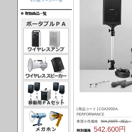
その他 メーカー一覧
レスアンプ
ススピーカー
PAセット
[ 商品コード ] CGA200DA-
ガホン
PERFORMANCE
希望小売価格
904,200円（税込）
542,600円
特別価格