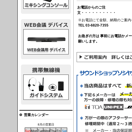
お電話からのご注
文・・・・・・・・・・
※お電話にて金額、納期のご案内
TEL 03-6820-7355
議デバイス
お急ぎの方は 事前にお電話かメ
願いします。
システム
営業カレンダー
8月の営業日
Sun
Mon
Tue
Wed
Thu
Fri
Sat