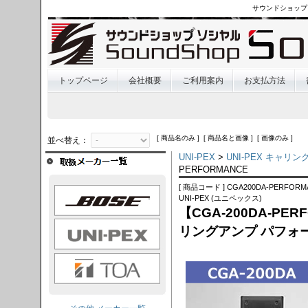
サウンドショップ
トップページ
会社概要
ご利用案内
お支払方法
[ 商品名のみ ] [ 商品名と画像 ] [ 画像のみ ]
並べ替え：
UNI-PEX
>
UNI-PEX キャリ
PERFORMANCE
[ 商品コード ] CGA200DA-PERFORM
OSE
UNI-PEX (ユニペックス)
【CGA-200DA-PER
I-PEX
リングアンプ パフォ
TOA