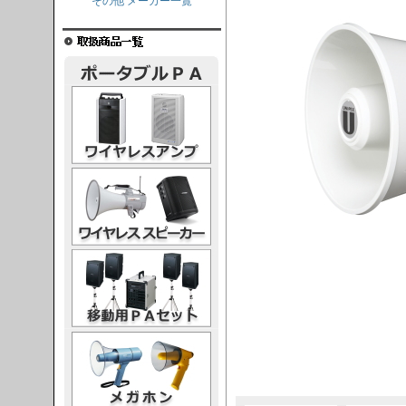
その他 メーカー一覧
レスアンプ
ススピーカー
PAセット
ガホン