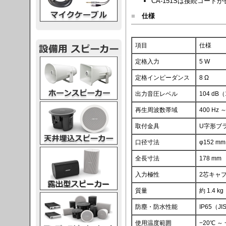
CA-151Sは接続コー
■
仕様
項目
仕様
スピーカー
定格入力
5 W
定格インピーダンス
8 Ω
出力音圧レベル
104 dB
スピーカー
再生周波数帯域
400 Hz 
取付金具
U字形ブラ
口径寸法
φ152 mm
スピーカー
全長寸法
178 mm
入力極性
2芯キャ
質量
約 1.4 kg
スピーカー
防塵・防水性能
IP65（J
使用温度範囲
−20℃ 