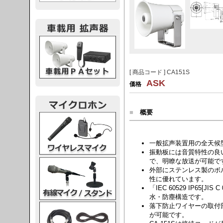
載用PA
[ 商品コード ] CA151S
ASK
価格
■
概要
レスマイク
一般拡声装置用の全天候
振動板には音質特性の良
で、明瞭な放送が可能で
ク・スタンド
外部にステンレス製のボ
性に優れています。
「IEC 60529 IP65[
水・防塵構造です。
落下防止ワイヤーの取付
ケーブル
が可能です。