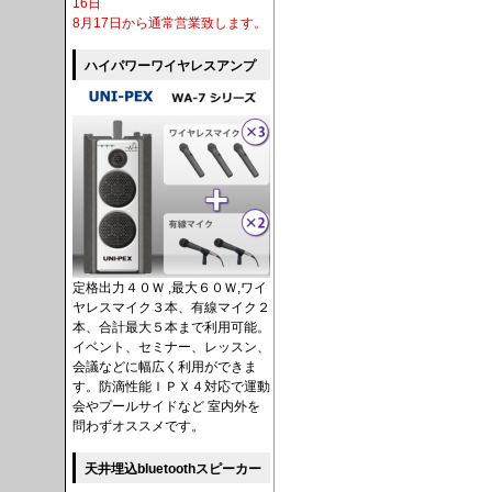
16日
8月17日から通常営業致します。
ハイパワーワイヤレスアンプ
定格出力４０Ｗ ,最大６０Ｗ,ワイ
ヤレスマイク３本、有線マイク２
本、合計最大５本まで利用可能。
イベント、セミナー、レッスン、
会議などに幅広く利用ができま
す。防滴性能ＩＰＸ４対応で運動
会やプールサイドなど 室内外を
問わずオススメです。
天井埋込bluetoothスピーカー