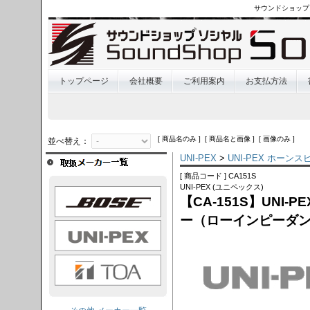
サウンドショップ
トップページ
会社概要
ご利用案内
お支払方法
[ 商品名のみ ] [ 商品名と画像 ] [ 画像のみ ]
並べ替え：
UNI-PEX
>
UNI-PEX ホーン
[ 商品コード ] CA151S
UNI-PEX (ユニペックス)
OSE
【CA-151S】UNI
ー（ローインピーダン
I-PEX
TOA