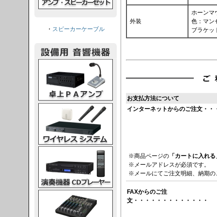
ホーンマ
外装
色：マンセ
・
スピーカーケーブル
ブラケッ
PAアンプ
お支払方法について
スシステム
インターネットからのご注文・・
CDプレーヤー
※商品ページの
「カートに入れる
※メールアドレスが必須です。
※メールにてご注文明細、納期の
FAXからのご注
グコンソール
文・・・・・・・・・・・・・