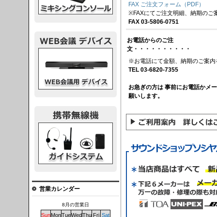
FAX ご注文フォーム（PDF）
※FAXにてご注文明細、納期のご
FAX 03-5806-0751
お電話からのご注
文・・・・・・・・・・
議デバイス
※お電話にて金額、納期のご案内
TEL 03-6820-7355
お急ぎの方は 事前にお電話かメ
願いします。
システム
営業カレンダー
8月の営業日
Sun
Mon
Tue
Wed
Thu
Fri
Sat