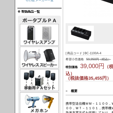
その他 メーカー一覧
レスアンプ
ススピーカー
[ 商品コード ] BC-1100A-4
希望小売価格
59,950円（税込）
39,000円
（
特別価格
PAセット
込）
（税抜価格35,455円）
■
概要
ガホン
携帯型送信機ＷＭ－１１００，
００，ＷＴ－１１０１，携帯機
急速充電方式を採用しており、