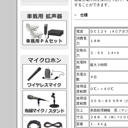
することができます。
■
仕様
載用PA
電源
ＤＣ１２Ｖ （ＡＣアダ
消費電
１８Ｗ
力
定格出
２．５Ｖ １Ａ×４
力
充電時
最大３時間
レスマイク
間
充電台
４台
数
使用温
０℃～＋４０℃
度範囲
ク・スタンド
使用湿
３０ ％～８５ ％ＲＨ
度範囲
仕上
表面処理鋼板 黒（マン
寸法
２８８．９（Ｗ）×１０
ケーブル
質量
１．４ｋｇ