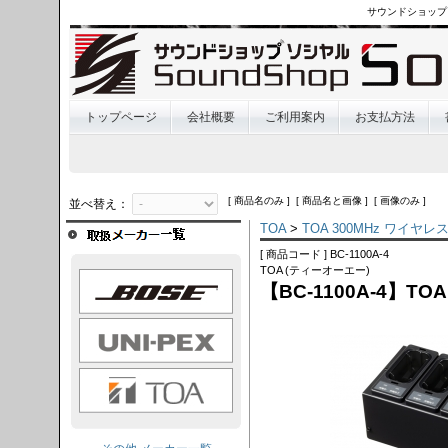
サウンドショップ
トップページ
会社概要
ご利用案内
お支払方法
[ 商品名のみ ] [ 商品名と画像 ] [ 画像のみ ]
並べ替え：
TOA
>
TOA 300MHz ワイヤ
[ 商品コード ] BC-1100A-4
TOA (ティーオーエー)
OSE
【BC-1100A-4】
I-PEX
TOA