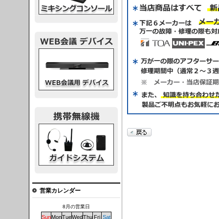
議デバイス
システム
営業カレンダー
8月の営業日
Sun
Mon
Tue
Wed
Thu
Fri
Sat