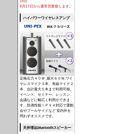
16日
8月17日から通常営業致します。
ハイパワーワイヤレスアンプ
定格出力４０Ｗ ,最大６０Ｗ,ワイ
ヤレスマイク３本、有線マイク２
本、合計最大５本まで利用可能。
イベント、セミナー、レッスン、
会議などに幅広く利用ができま
す。防滴性能ＩＰＸ４対応で運動
会やプールサイドなど 室内外を
問わずオススメです。
天井埋込bluetoothスピーカー