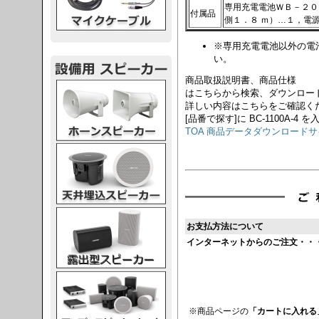
専用充電電池ＷＢ－２０
付属品
側１．８ ｍ）…１，電
※専用充電電池以外の電
い。
商品取扱説明書、商品仕様
スピーカー
はこちらから検索、ダウンロー
詳しい内容はこちらをご確認く
[品番で探す]に BC-1100A-4 
TOA 商品データダウンロード
スピーカー
スピーカー
お支払方法について
インターネットからのご注文・・
スピーカー
※商品ページの
「カートに入れる