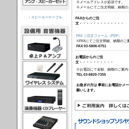
※メールアドレスが必須です。
※メールにてご注文明細、納期の
・
スピーカーケーブル
FAXからのご注
文・・・・・・・・・・・・・
FAX ご注文フォーム（PDF）
PAアンプ
※FAXにてご注文明細、納期のご
FAX 03-5806-0751
お電話からのご注
文・・・・・・・・・・
スシステム
※お電話にて金額、納期のご案内
TEL 03-6820-7355
お急ぎの方は 事前にお電話かメ
CDプレーヤー
願いします。
グコンソール