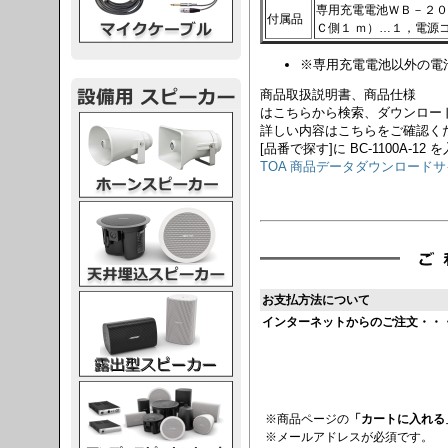
専用充電電池ＷＢ－２０
付属品
Ｃ側１ ｍ）…１，電源
※専用充電電池以外の電
商品取扱説明書、商品仕様
はこちらから検索、ダウンロー
スピーカー
詳しい内容はこちらをご確認く
[品番で探す]に BC-1100A-12
TOA 商品データダウンロード
スピーカー
スピーカー
お支払方法について
インターネットからのご注文・・
スピーカー
※商品ページの
「カートに入れる
※メールアドレスが必須です。