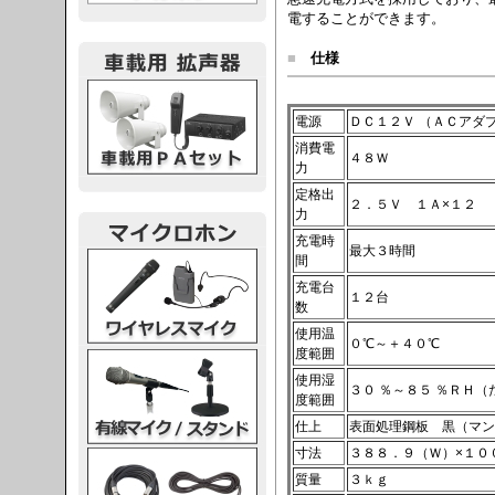
電することができます。
■
仕様
載用PA
電源
ＤＣ１２Ｖ （ＡＣアダ
消費電
４８Ｗ
力
定格出
２．５Ｖ １Ａ×１２
力
充電時
最大３時間
レスマイク
間
充電台
１２台
数
使用温
０℃～＋４０℃
度範囲
ク・スタンド
使用湿
３０ ％～８５ ％ＲＨ
度範囲
仕上
表面処理鋼板 黒（マン
寸法
３８８．９（Ｗ）×１０
ケーブル
質量
３ｋｇ