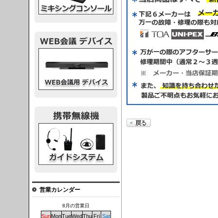
議デバイス
システム
営業カレンダー
8月の営業日
Sun
Mon
Tue
Wed
Thu
Fri
Sat