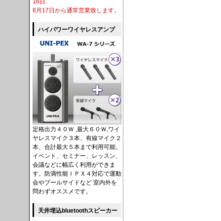
16日
8月17日から通常営業致します。
ハイパワーワイヤレスアンプ
定格出力４０Ｗ ,最大６０Ｗ,ワイ
ヤレスマイク３本、有線マイク２
本、合計最大５本まで利用可能。
イベント、セミナー、レッスン、
会議などに幅広く利用ができま
す。防滴性能ＩＰＸ４対応で運動
会やプールサイドなど 室内外を
問わずオススメです。
天井埋込bluetoothスピーカー