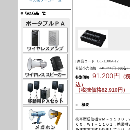
その他 メーカー一覧
レスアンプ
ススピーカー
[ 商品コード ] BC-1100A-12
希望小売価格
140,250円（税込）
91,200円
（
特別価格
PAセット
込）
（税抜価格82,910円）
■
概要
ガホン
携帯型送信機ＷＭ－１１００，
００，ＷＴ－１１０１，携帯機
急速充電方式を採用しており、