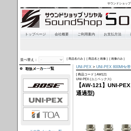
サウンドショップ
トップページ
会社概要
ご利用案内
お支払方法
[ 商品名のみ ] [ 商品名と画像 ] [ 画像のみ ]
並べ替え：
UNI-PEX
>
UNI-PEX 800
[ 商品コード ] AW121
UNI-PEX (ユニペックス)
OSE
【AW-121】UNI-P
通過型)
I-PEX
TOA