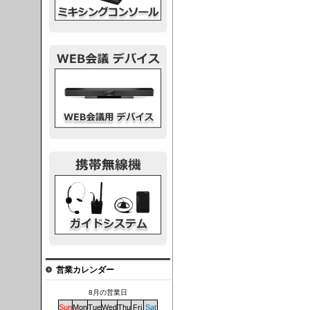
議デバイス
システム
営業カレンダー
8月の営業日
Sun
Mon
Tue
Wed
Thu
Fri
Sat