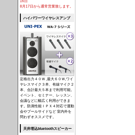
16日
8月17日から通常営業致します。
ハイパワーワイヤレスアンプ
定格出力４０Ｗ ,最大６０Ｗ,ワイ
ヤレスマイク３本、有線マイク２
本、合計最大５本まで利用可能。
イベント、セミナー、レッスン、
会議などに幅広く利用ができま
す。防滴性能ＩＰＸ４対応で運動
会やプールサイドなど 室内外を
問わずオススメです。
天井埋込bluetoothスピーカー