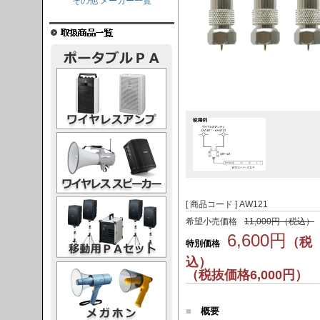
その他 メーカー一覧
レスアンプ
ススピーカー
PAセット
[ 商品コード ] AW121
希望小売価格
11,000円（税込）
6,600円
（税
特別価格
込）
ガホン
（税抜価格6,000円）
■
概要