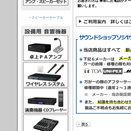
お急ぎの方は 事前にお電話かメ
願いします。
・
スピーカーケーブル
PAアンプ
スシステム
CDプレーヤー
グコンソール