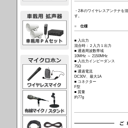
・2本のワイヤレスアンテナを
す。
載用PA
■
仕様
■ 入出力
混合時：２入力１出力
■ 通過周波数帯域
10MHz ～ 2150MHz
■ 入出力インピーダンス
75Ω
レスマイク
■ 通過電流
DC30V、最大1A
■ コネクター
F型
■ 質量
ク・スタンド
約77g
ケーブル