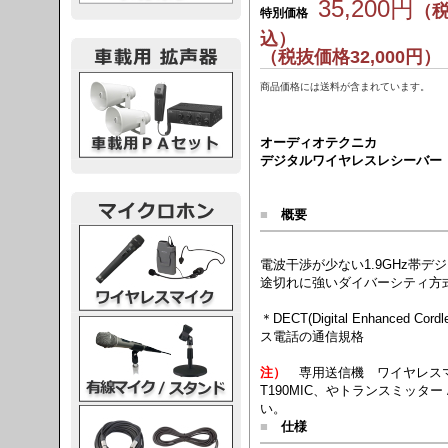
35,200円
（
特別価格
込）
（税抜価格32,000円）
載用PA
商品価格には送料が含まれています。
オーディオテクニカ
デジタルワイヤレスレシーバー【A
■
概要
レスマイク
電波干渉が少ない1.9GHz帯デ
途切れに強いダイバーシティ方
＊DECT(Digital Enhanced Co
ク・スタンド
ス電話の通信規格
注）
専用送信機 ワイヤレスマ
T190MIC、やトランスミッター
い。
ケーブル
■
仕様