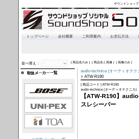
サウンドショップ
トップページ
会社概要
ご利用案内
お支払方法
[ 商品名のみ ] [ 商品名と画像 ] [ 画像のみ ]
並べ替え：
audio-technica (オーディオテ
> ATW-R190
[ 商品コード ] ATW-R190
OSE
audio-technica (オーディオテクニカ)
【ATW-R190】audi
I-PEX
スレシーバー
TOA