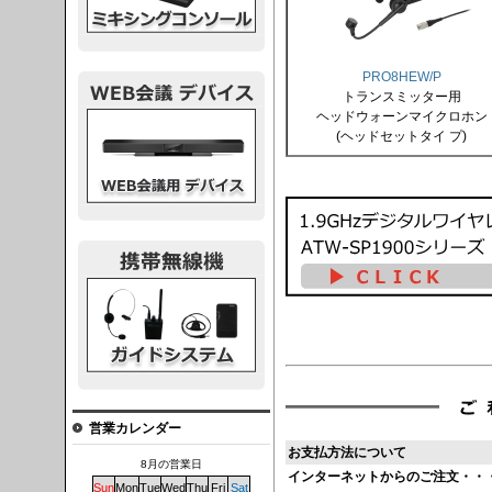
PRO8HEW/P
トランスミッター用
ヘッドウォーンマイクロホン
議デバイス
(ヘッドセットタイ プ)
システム
営業カレンダー
お支払方法について
8月の営業日
インターネットからのご注文・・
Sun
Mon
Tue
Wed
Thu
Fri
Sat