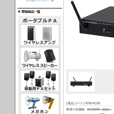
その他 メーカー一覧
レスアンプ
ススピーカー
PAセット
ガホン
[ 商品コード ] ATW-R190
希望小売価格
44,000円（税込）