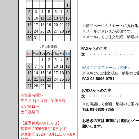
1
2
3
4
5
6
7
8
9
10
11
12
13
14
15
16
17
18
19
20
21
22
※商品ページの
「カートに入れる
※メールアドレスが必須です。
23
24
25
26
27
28
29
※メールにてご注文明細、納期の
30
31
9月の営業日
FAXからのご注
Sun
Mon
Tue
Wed
Thu
Fri
Sat
文・・・・・・・・・・・・・
1
2
3
4
5
6
7
8
9
10
11
12
FAX ご注文フォーム（PDF）
13
14
15
16
17
18
19
※FAXにてご注文明細、納期のご
FAX 03-5806-0751
20
21
22
23
24
25
26
27
28
29
30
お電話からのご注
≪営業時間≫
文・・・・・・・・・・
平日 午前１０時 - 午後５時
※お電話にて金額、納期のご案内
≪定休日≫
TEL 03-6820-7355
土日祝祭日
お急ぎの方は 事前にお電話かメ
【夏季休業のお知らせ】
願いします。
営業日 2026年8月10日まで
休業期間 2026年8月11日から8月