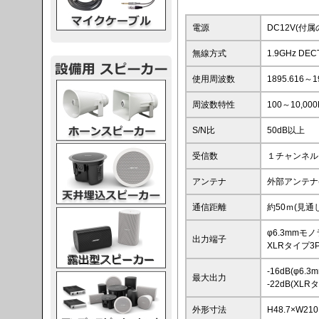
電源
DC12V(付
無線方式
1.9GHz D
使用周波数
1895.616～1
スピーカー
周波数特性
100～10,000
S/N比
50dB以上
スピーカー
受信数
１チャンネル
アンテナ
外部アンテナ
通信距離
約50ｍ(見
スピーカー
φ6.3mmモ
出力端子
XLRタイプ
-16dB(φ6.
スピーカー
最大出力
-22dB(XLR
外形寸法
H48.7×W21