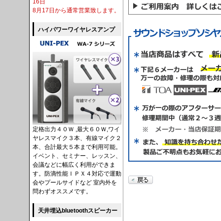
16日
8月17日から通常営業致します。
ハイパワーワイヤレスアンプ
定格出力４０Ｗ ,最大６０Ｗ,ワイ
ヤレスマイク３本、有線マイク２
本、合計最大５本まで利用可能。
イベント、セミナー、レッスン、
会議などに幅広く利用ができま
す。防滴性能ＩＰＸ４対応で運動
会やプールサイドなど 室内外を
問わずオススメです。
天井埋込bluetoothスピーカー