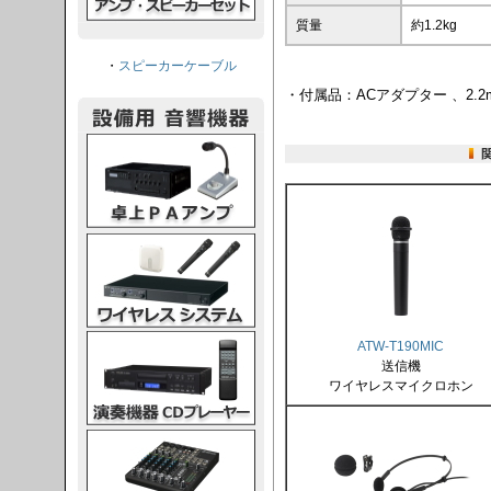
質量
約1.2kg
・
スピーカーケーブル
・付属品：ACアダプター 、2.2
PAアンプ
スシステム
CDプレーヤー
ATW-T190MIC
送信機
ワイヤレスマイクロホン
グコンソール