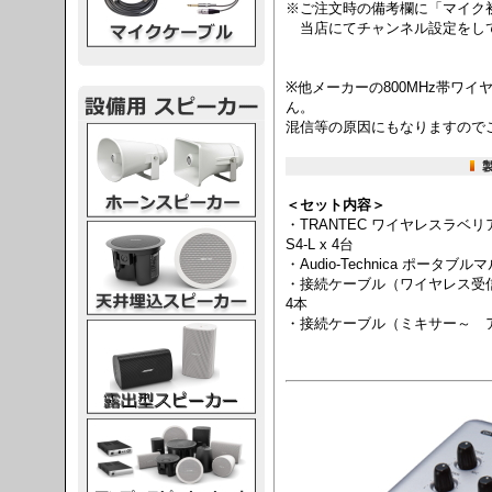
※ご注文時の備考欄に「マイク
当店にてチャンネル設定をし
※他メーカーの800MHz帯ワ
ん。
混信等の原因にもなりますので
スピーカー
＜セット内容＞
・TRANTEC ワイヤレスラ
スピーカー
S4-L x 4台
・Audio-Technica ポータブル
・接続ケーブル（ワイヤレス受信
4本
・接続ケーブル（ミキサー～ アン
スピーカー
スピーカー