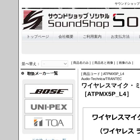
サウンドショップ
トップページ
会社概要
ご利用案内
お支払方法
[ 商品名のみ ] [ 商品名と画像 ] [ 画像のみ ]
並べ替え：
[ 商品コード ] ATPMX5P_L4
Audio-Technica/TRANTEC
ワイヤレスマイク・ミキ
OSE
［ATPMX5P_L4］
I-PEX
TOA