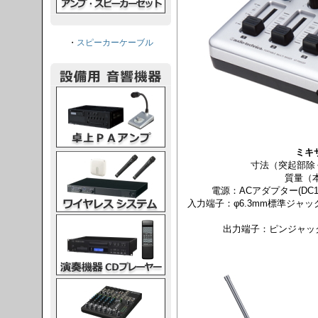
・
スピーカーケーブル
PAアンプ
ミキサ
スシステム
寸法（突起部除く）
質量（本
電源：ACアダプター(DC1
入力端子：φ6.3mm標準ジャック
CDプレーヤー
出力端子：ピンジャック×
グコンソール