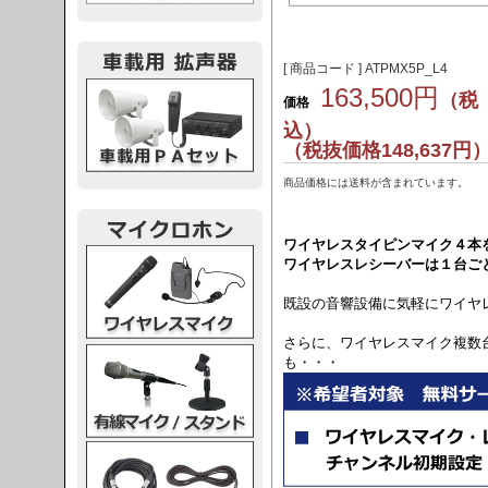
[ 商品コード ] ATPMX5P_L4
載用PA
163,500円
（税
価格
込）
（税抜価格148,637円
商品価格には送料が含まれています。
ワイヤレスタイピンマイク４本
レスマイク
ワイヤレスレシーバーは１台ご
既設の音響設備に気軽にワイヤ
さらに、ワイヤレスマイク複数
ク・スタンド
も・・・
ケーブル