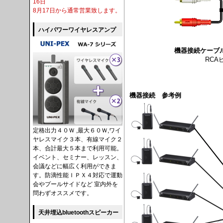
16日
8月17日から通常営業致します。
ハイパワーワイヤレスアンプ
機器接続ケーブ
RCA
機器接続 参考例
定格出力４０Ｗ ,最大６０Ｗ,ワイ
ヤレスマイク３本、有線マイク２
本、合計最大５本まで利用可能。
イベント、セミナー、レッスン、
会議などに幅広く利用ができま
す。防滴性能ＩＰＸ４対応で運動
会やプールサイドなど 室内外を
問わずオススメです。
天井埋込bluetoothスピーカー