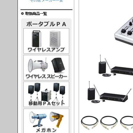
その他 メーカー一覧
レスアンプ
ススピーカー
PAセット
ガホン