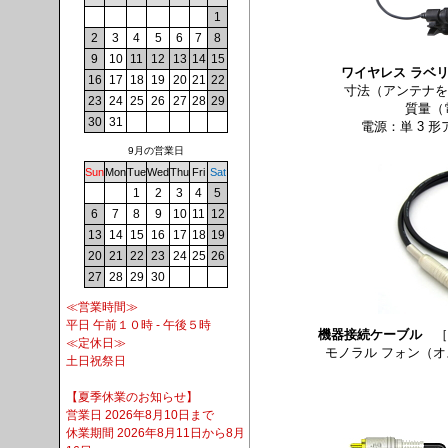
1
2
3
4
5
6
7
8
9
10
11
12
13
14
15
ワイヤレス ラベ
16
17
18
19
20
21
22
寸法（アンテナを除
23
24
25
26
27
28
29
質量（
30
31
電源：単 3 形
9月の営業日
Sun
Mon
Tue
Wed
Thu
Fri
Sat
1
2
3
4
5
6
7
8
9
10
11
12
13
14
15
16
17
18
19
20
21
22
23
24
25
26
27
28
29
30
≪営業時間≫
平日 午前１０時 - 午後５時
機器接続ケーブル
［
≪定休日≫
モノラル フォン（オ
土日祝祭日
【夏季休業のお知らせ】
営業日 2026年8月10日まで
休業期間 2026年8月11日から8月