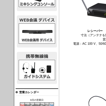
議デバイス
レシーバー
［
寸法（アンテナを除く
質
電源：AC 100 V、50
システム
営業カレンダー
8月の営業日
Sun
Mon
Tue
Wed
Thu
Fri
Sat