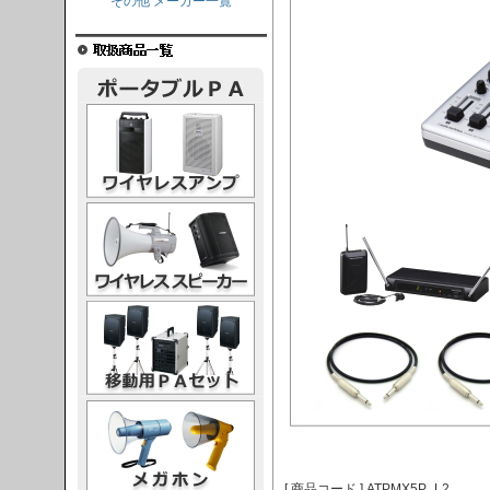
その他 メーカー一覧
レスアンプ
ススピーカー
PAセット
ガホン
[ 商品コード ] ATPMX5P_L2