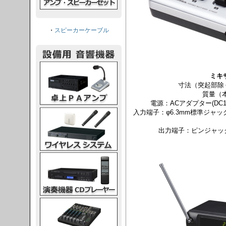
・
スピーカーケーブル
PAアンプ
ミキサ
寸法（突起部除く）
質量（本
電源：ACアダプター(DC1
スシステム
入力端子：φ6.3mm標準ジャック
出力端子：ピンジャック×
CDプレーヤー
グコンソール