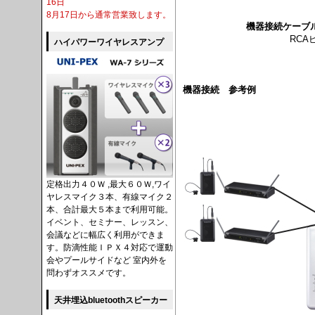
16日
8月17日から通常営業致します。
機器接続ケーブ
RCA
ハイパワーワイヤレスアンプ
機器接続 参考例
定格出力４０Ｗ ,最大６０Ｗ,ワイ
ヤレスマイク３本、有線マイク２
本、合計最大５本まで利用可能。
イベント、セミナー、レッスン、
会議などに幅広く利用ができま
す。防滴性能ＩＰＸ４対応で運動
会やプールサイドなど 室内外を
問わずオススメです。
天井埋込bluetoothスピーカー