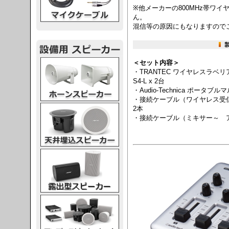
※他メーカーの800MHz帯ワ
ん。
混信等の原因にもなりますので
スピーカー
＜セット内容＞
・TRANTEC ワイヤレスラ
S4-L x 2台
・Audio-Technica ポータブル
・接続ケーブル（ワイヤレス受信
スピーカー
2本
・接続ケーブル（ミキサー～ アン
スピーカー
スピーカー