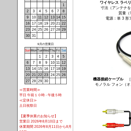
ワイヤレス ラベ
1
寸法（アンテナを除
2
3
4
5
6
7
8
質量（
9
10
11
12
13
14
15
電源：単 3 形
16
17
18
19
20
21
22
23
24
25
26
27
28
29
30
31
9月の営業日
Sun
Mon
Tue
Wed
Thu
Fri
Sat
1
2
3
4
5
6
7
8
9
10
11
12
13
14
15
16
17
18
19
20
21
22
23
24
25
26
機器接続ケーブル
［
27
28
29
30
モノラル フォン（オ
≪営業時間≫
平日 午前１０時 - 午後５時
≪定休日≫
土日祝祭日
【夏季休業のお知らせ】
営業日 2026年8月10日まで
休業期間 2026年8月11日から8月