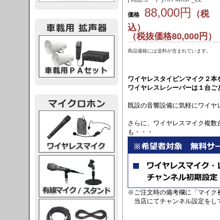
88,000円
（税
価格
込）
（税抜価格80,000円）
載用PA
商品価格には送料が含まれています。
ワイヤレスタイピンマイク２本
ワイヤレスレシーバーは１台ご
既設の音響設備に気軽にワイヤ
レスマイク
さらに、ワイヤレスマイク複数
も・・・
ク・スタンド
※ご注文時の備考欄に「マイク
当店にてチャンネル設定をし
ケーブル