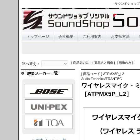
サウンドショップ
トップページ
会社概要
ご利用案内
お支払方法
[ 商品名のみ ] [ 商品名と画像 ] [ 画像のみ ]
並べ替え：
[ 商品コード ] ATPMX5P_L2
Audio-Technica/TRANTEC
ワイヤレスマイク・ミキ
OSE
［ATPMX5P_L2］
I-PEX
TOA