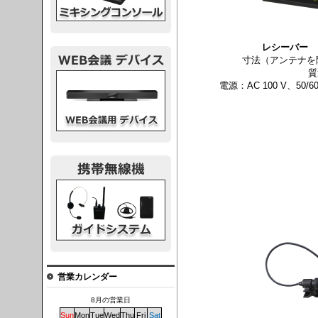
レシーバー
［
寸法（アンテナを除く
質
議デバイス
電源：AC 100 V、50
システム
営業カレンダー
8月の営業日
Sun
Mon
Tue
Wed
Thu
Fri
Sat