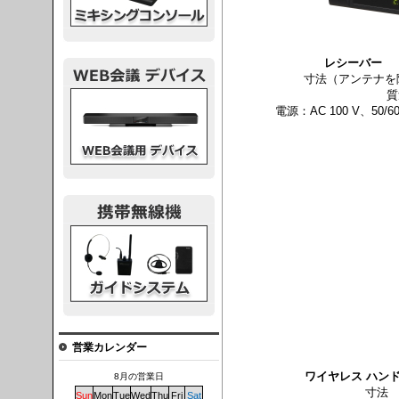
レシーバー
［
寸法（アンテナを除く
質
議デバイス
電源：AC 100 V、50
システム
営業カレンダー
ワイヤレス ハン
8月の営業日
寸法 ：
Sun
Mon
Tue
Wed
Thu
Fri
Sat