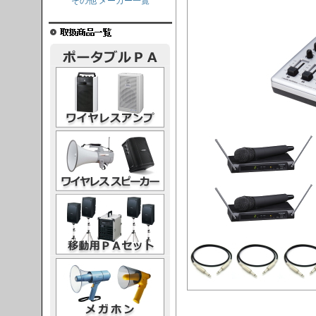
その他 メーカー一覧
レスアンプ
ススピーカー
PAセット
ガホン