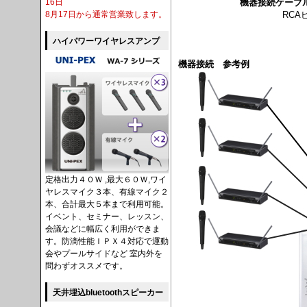
機器接続ケーブ
16日
RCA
8月17日から通常営業致します。
ハイパワーワイヤレスアンプ
機器接続 参考例
定格出力４０Ｗ ,最大６０Ｗ,ワイ
ヤレスマイク３本、有線マイク２
本、合計最大５本まで利用可能。
イベント、セミナー、レッスン、
会議などに幅広く利用ができま
す。防滴性能ＩＰＸ４対応で運動
会やプールサイドなど 室内外を
問わずオススメです。
天井埋込bluetoothスピーカー