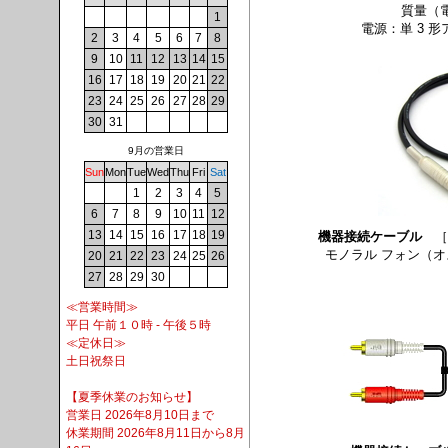
質量（電
1
電源：単 3 形
2
3
4
5
6
7
8
9
10
11
12
13
14
15
16
17
18
19
20
21
22
23
24
25
26
27
28
29
30
31
9月の営業日
Sun
Mon
Tue
Wed
Thu
Fri
Sat
1
2
3
4
5
6
7
8
9
10
11
12
13
14
15
16
17
18
19
機器接続ケーブル
［
モノラル フォン（オ
20
21
22
23
24
25
26
27
28
29
30
≪営業時間≫
平日 午前１０時 - 午後５時
≪定休日≫
土日祝祭日
【夏季休業のお知らせ】
営業日 2026年8月10日まで
休業期間 2026年8月11日から8月