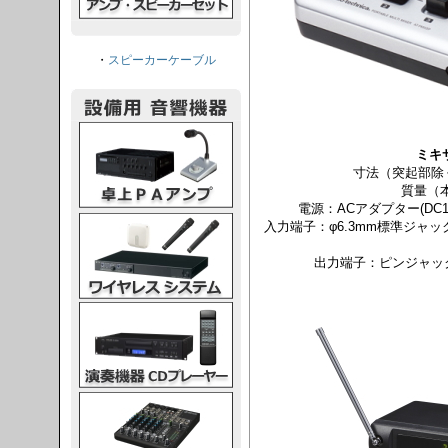
・
スピーカーケーブル
PAアンプ
ミキサ
寸法（突起部除く）
質量（本
電源：ACアダプター(DC1
スシステム
入力端子：φ6.3mm標準ジャック
出力端子：ピンジャック×
CDプレーヤー
グコンソール