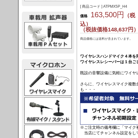
[ 商品コード ] ATPMX5P_H4
163,500円
（税
価格
込）
載用PA
（税抜価格148,637円
商品価格には送料が含まれています。
ワイヤレスハンドマイク４本を
ワイヤレスレシーバーは１台ご
レスマイク
既設の音響設備に気軽にワイヤ
さらに、ワイヤレスマイク複数
も・・・
ク・スタンド
※ご注文時の備考欄に「マイク
ケーブル
当店にてチャンネル設定をし