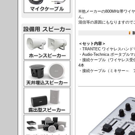
※他メーカーの800MHz帯ワ
ん。
混信等の原因にもなりますので
スピーカー
＜セット内容＞
・TRANTEC ワイヤレスハンドマ
・Audio-Technica ポータブル
・接続ケーブル（ワイヤレス受信
スピーカー
4本
・接続ケーブル（ミキサー～ アン
スピーカー
スピーカー