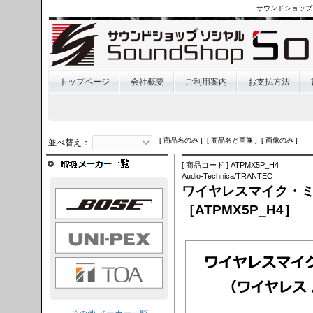
サウンドショップ
トップページ
会社概要
ご利用案内
お支払方法
[ 商品名のみ ] [ 商品名と画像 ] [ 画像のみ ]
並べ替え：
[ 商品コード ] ATPMX5P_H4
Audio-Technica/TRANTEC
ワイヤレスマイク・ミキ
OSE
［ATPMX5P_H4］
I-PEX
TOA