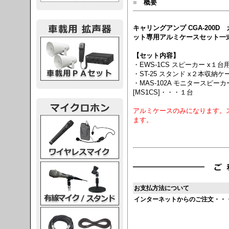
■
概要
キャリングアンプ CGA-200
ット専用アルミケースセット一
載用PA
【セット内容】
・EWS-1CS スピーカー x１台
・ST-25 スタンド x２本収納ケ
・MAS-102A モニタースピ
[MS1CS]・・・１台
アルミケースのみになります。
レスマイク
ます。
ク・スタンド
お支払方法について
インターネットからのご注文・・
ケーブル