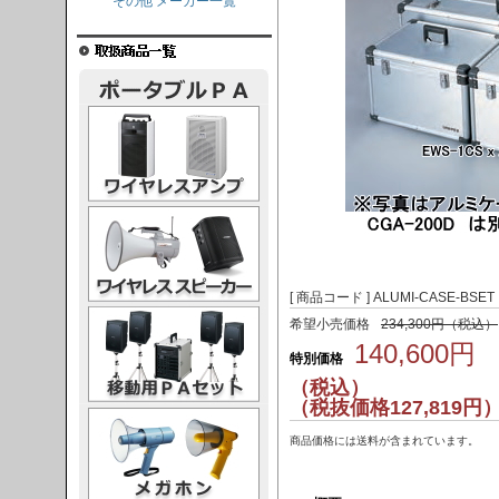
その他 メーカー一覧
レスアンプ
ススピーカー
[ 商品コード ] ALUMI-CASE-BSET
PAセット
希望小売価格
234,300円（税込）
140,600円
特別価格
（税込）
（税抜価格127,819円
ガホン
商品価格には送料が含まれています。