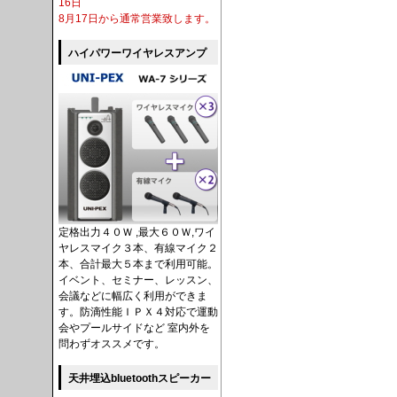
16日
8月17日から通常営業致します。
ハイパワーワイヤレスアンプ
定格出力４０Ｗ ,最大６０Ｗ,ワイ
ヤレスマイク３本、有線マイク２
本、合計最大５本まで利用可能。
イベント、セミナー、レッスン、
会議などに幅広く利用ができま
す。防滴性能ＩＰＸ４対応で運動
会やプールサイドなど 室内外を
問わずオススメです。
天井埋込bluetoothスピーカー