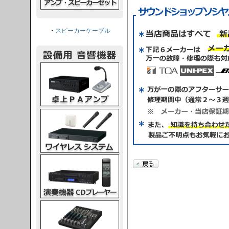
・
スピーカーケーブル
PAアンプ
スシステム
CDプレーヤー
グコンソール