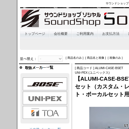
サウンドショップ
トップページ
会社概要
ご利用案内
お支払方法
[ 商品名のみ ] [ 商品名と画像 ] [ 画像のみ ]
並べ替え：
[ 商品コード ] ALUMI-CASE-BSET
UNI-PEX (ユニペックス)
【ALUMI-CASE-BS
OSE
セット（カスタム・
ト・ボーカルセット
I-PEX
TOA