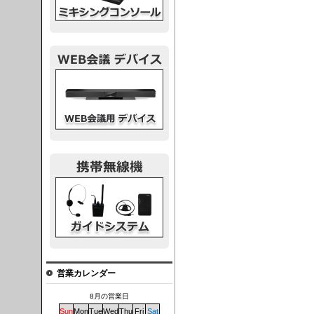
議デバイス
システム
営業カレンダー
8月の営業日
Sun
Mon
Tue
Wed
Thu
Fri
Sat