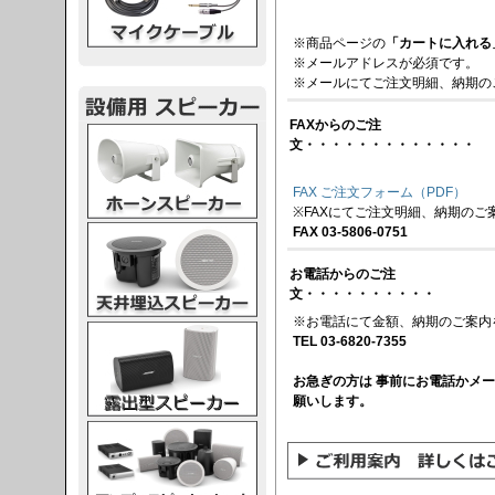
※商品ページの
「カートに入れる
※メールアドレスが必須です。
※メールにてご注文明細、納期の
FAXからのご注
スピーカー
文・・・・・・・・・・・・・
FAX ご注文フォーム（PDF）
※FAXにてご注文明細、納期のご
スピーカー
FAX 03-5806-0751
お電話からのご注
文・・・・・・・・・・
※お電話にて金額、納期のご案内
スピーカー
TEL 03-6820-7355
お急ぎの方は 事前にお電話かメ
願いします。
スピーカー