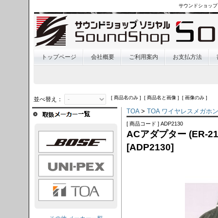
サウンドショップ
トップページ
会社概要
ご利用案内
お支払方法
[ 商品名のみ ] [ 商品名と画像 ] [ 画像のみ ]
並べ替え：
TOA
>
TOA ワイヤレスメガホ
[ 商品コード ] ADP2130
ACアダプター (ER-21
OSE
[ADP2130]
I-PEX
TOA