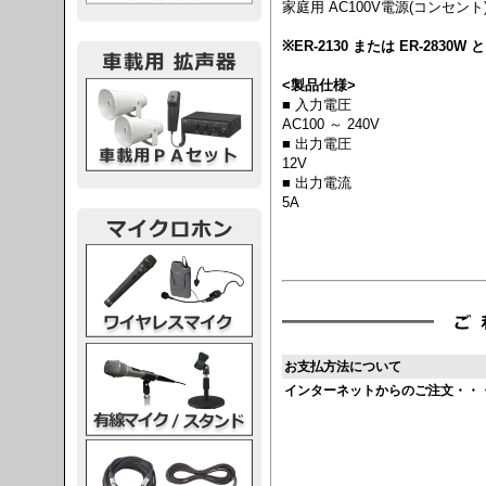
家庭用 AC100V電源(コンセ
※ER-2130 または ER-283
<製品仕様>
載用PA
■ 入力電圧
AC100 ～ 240V
■ 出力電圧
12V
■ 出力電流
5A
レスマイク
ク・スタンド
お支払方法について
インターネットからのご注文・・
ケーブル