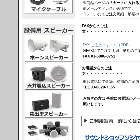
※商品ページの
「カートに入れる
※メールアドレスが必須です。
※メールにてご注文明細、納期の
FAXからのご注
文・・・・・・・・・・・・・
スピーカー
FAX ご注文フォーム（PDF）
※FAXにてご注文明細、納期のご
FAX 03-5806-0751
スピーカー
お電話からのご注
文・・・・・・・・・・
※お電話にて金額、納期のご案内
TEL 03-6820-7355
スピーカー
お急ぎの方は 事前にお電話かメ
願いします。
スピーカー