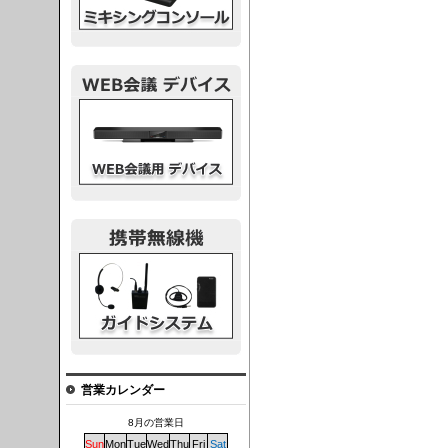
議デバイス
システム
営業カレンダー
8月の営業日
Sun
Mon
Tue
Wed
Thu
Fri
Sat