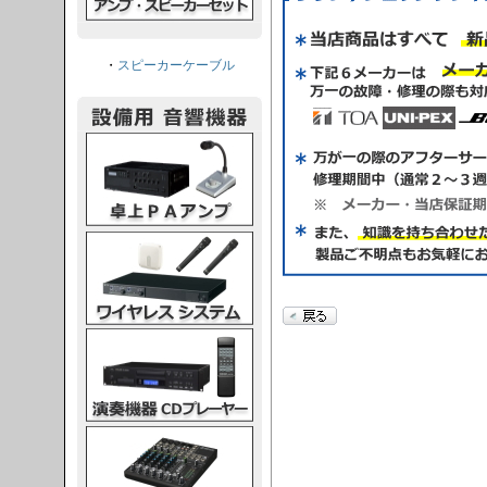
・
スピーカーケーブル
PAアンプ
スシステム
CDプレーヤー
グコンソール