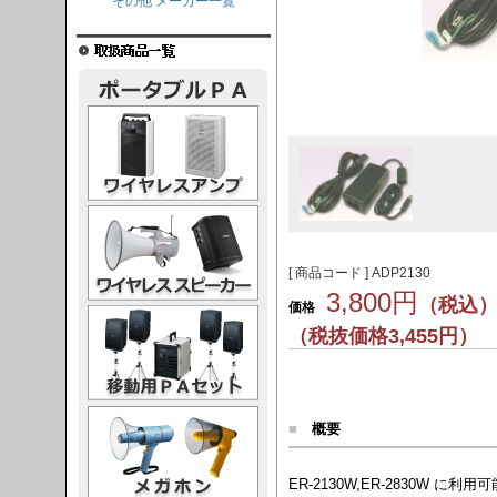
その他 メーカー一覧
レスアンプ
ススピーカー
[ 商品コード ] ADP2130
3,800円
（税込
価格
PAセット
（税抜価格3,455円）
ガホン
■
概要
ER-2130W,ER-2830W に