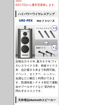
16日
8月17日から通常営業致します。
ハイパワーワイヤレスアンプ
定格出力４０Ｗ ,最大６０Ｗ,ワイ
ヤレスマイク３本、有線マイク２
本、合計最大５本まで利用可能。
イベント、セミナー、レッスン、
会議などに幅広く利用ができま
す。防滴性能ＩＰＸ４対応で運動
会やプールサイドなど 室内外を
問わずオススメです。
天井埋込bluetoothスピーカー