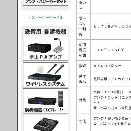
ダン
ス
・
スピーカーケーブル
ブー
スタ
Ｌ：７ｄＢ／Ｍ：１３
ー利
得
PAアンプ
使用
温度
－１０℃～＋５０℃
範囲
スシステム
接続
ＢＮＣコネクター
動作
電源表示（ＰＯＷＥＲ
表示
CDプレーヤー
本体（ＡＳＡ樹脂） 
アンテナロッド（エラ
外装
イト
天井パネル（ＡＳＡ樹脂
グコンソール
アンテナ部：幅５０ｍ
寸法
天井パネル：φ１５０