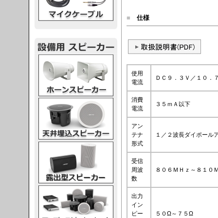
■
仕様
スピーカー
使用
ＤＣ９．３Ｖ／１０．
電流
消費
スピーカー
３５ｍＡ以下
電流
アン
テナ
１／２波長ダイポール
形式
スピーカー
受信
周波
８０６ＭＨｚ～８１０
数
スピーカー
出力
イン
ピー
５０Ω～７５Ω