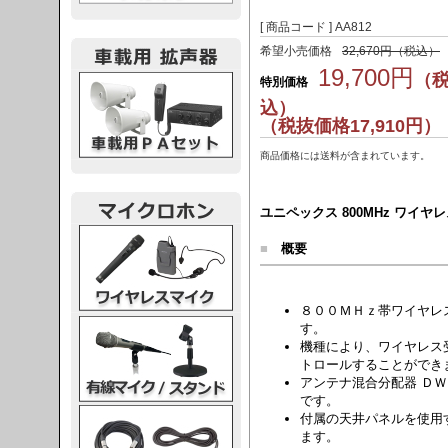
[ 商品コード ] AA812
希望小売価格
32,670円（税込）
19,700円
（
載用PA
特別価格
込）
（税抜価格17,910円）
商品価格には送料が含まれています。
ユニペックス 800MHz ワイヤレ
レスマイク
■
概要
８００ＭＨｚ帯ワイヤレ
ク・スタンド
す。
機種により、ワイヤレス
トロールすることができ
アンテナ混合分配器 Ｄ
です。
ケーブル
付属の天井パネルを使用
ます。