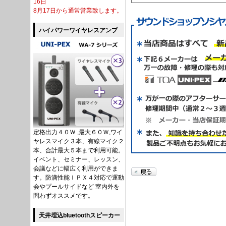
16日
8月17日から通常営業致します。
ハイパワーワイヤレスアンプ
定格出力４０Ｗ ,最大６０Ｗ,ワイ
ヤレスマイク３本、有線マイク２
本、合計最大５本まで利用可能。
イベント、セミナー、レッスン、
会議などに幅広く利用ができま
す。防滴性能ＩＰＸ４対応で運動
会やプールサイドなど 室内外を
問わずオススメです。
天井埋込bluetoothスピーカー