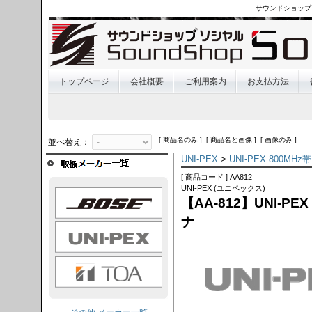
サウンドショップ
トップページ
会社概要
ご利用案内
お支払方法
[ 商品名のみ ] [ 商品名と画像 ] [ 画像のみ ]
並べ替え：
UNI-PEX
>
UNI-PEX 800M
[ 商品コード ] AA812
UNI-PEX (ユニペックス)
OSE
【AA-812】UNI-P
ナ
I-PEX
TOA