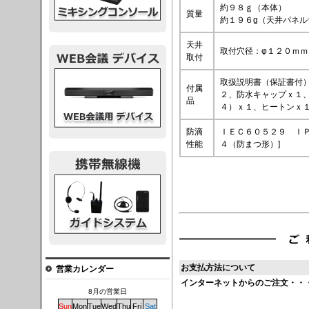
約９８ｇ（本体）
質量
約１９６g（天井パネル
天井
取付穴径：φ１２０ｍ
取付
議デバイス
取扱説明書（保証書付
付属
２、防水キャップｘ１
品
４）ｘ１、ヒートンｘ
防滴
ＩＥＣ６０５２９ ＩＰ
性能
４（防まつ形）]
システム
お支払方法について
営業カレンダー
インターネットからのご注文・・
8月の営業日
Sun
Mon
Tue
Wed
Thu
Fri
Sat