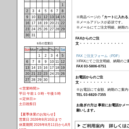
1
2
3
4
5
6
7
8
※商品ページの
「カートに入れる
9
10
11
12
13
14
15
※メールアドレスが必須です。
16
17
18
19
20
21
22
※メールにてご注文明細、納期の
23
24
25
26
27
28
29
30
31
FAXからのご注
文・・・・・・・・・・・・・
9月の営業日
Sun
Mon
Tue
Wed
Thu
Fri
Sat
1
2
3
4
5
FAX ご注文フォーム（PDF）
※FAXにてご注文明細、納期のご
6
7
8
9
10
11
12
FAX 03-5806-0751
13
14
15
16
17
18
19
20
21
22
23
24
25
26
お電話からのご注
27
28
29
30
文・・・・・・・・・・
≪営業時間≫
※お電話にて金額、納期のご案内
平日 午前１０時 - 午後５時
TEL 03-6820-7355
≪定休日≫
土日祝祭日
お急ぎの方は 事前にお電話かメ
願いします。
【夏季休業のお知らせ】
営業日 2026年8月10日まで
休業期間 2026年8月11日から8月