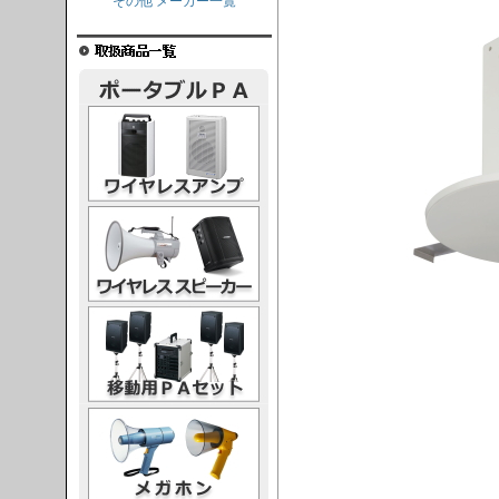
その他 メーカー一覧
レスアンプ
ススピーカー
PAセット
ガホン