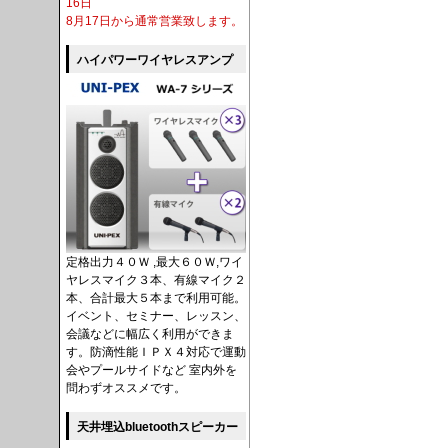
16日
8月17日から通常営業致します。
ハイパワーワイヤレスアンプ
定格出力４０Ｗ ,最大６０Ｗ,ワイ
ヤレスマイク３本、有線マイク２
本、合計最大５本まで利用可能。
イベント、セミナー、レッスン、
会議などに幅広く利用ができま
す。防滴性能ＩＰＸ４対応で運動
会やプールサイドなど 室内外を
問わずオススメです。
天井埋込bluetoothスピーカー