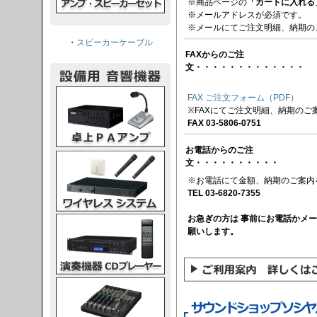
※商品ページの
「カートに入れる
※メールアドレスが必須です。
※メールにてご注文明細、納期の
・
スピーカーケーブル
FAXからのご注
文・・・・・・・・・・・・・
PAアンプ
FAX ご注文フォーム（PDF）
※FAXにてご注文明細、納期のご
FAX 03-5806-0751
お電話からのご注
スシステム
文・・・・・・・・・・
※お電話にて金額、納期のご案内
TEL 03-6820-7355
お急ぎの方は 事前にお電話かメ
CDプレーヤー
願いします。
グコンソール