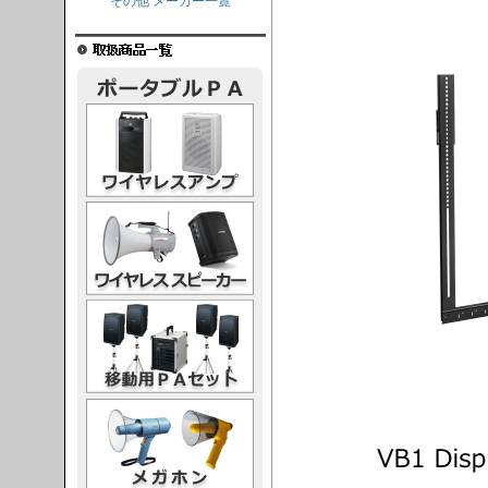
その他 メーカー一覧
レスアンプ
ススピーカー
PAセット
ガホン