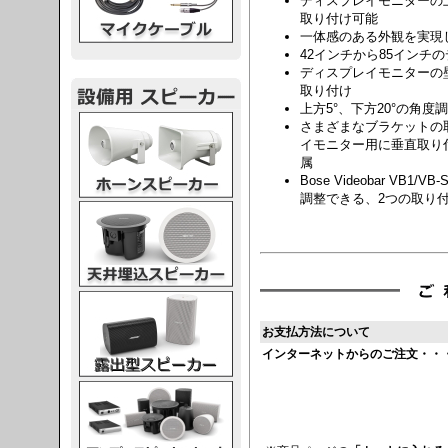
ディスプレイモニターの上下いず
取り付け可能
一体感のある外観を実現
42インチから85インチ
ディスプレイモニターの
取り付け
上方5°、下方20°の角度
スピーカー
さまざまなブラケットの
イモニター用に垂直取り
属
Bose Videobar V
調整できる、2つの取り
スピーカー
スピーカー
お支払方法について
インターネットからのご注文・・
スピーカー