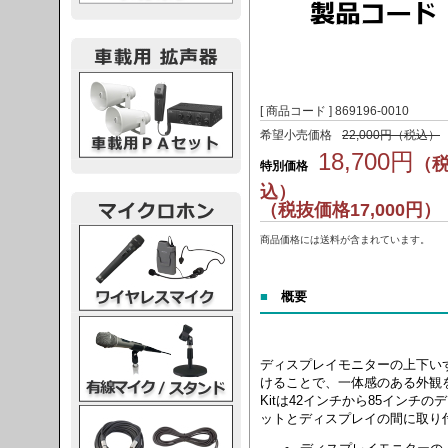
載用PA
[ 商品コード ] 869196-0010
希望小売価格
22,000円（税込）
18,700円
（
特別価格
込）
（税抜価格17,000円）
レスマイク
商品価格には送料が含まれています。
■
概要
ク・スタンド
ディスプレイモニターの上下いずれかにB
けることで、一体感のある外観を構築。Bos
Kitは42インチから85インチ
ケーブル
ットとディスプレイの間に取り