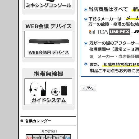
議デバイス
システム
営業カレンダー
8月の営業日
Sun
Mon
Tue
Wed
Thu
Fri
Sat