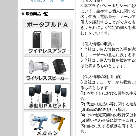
（個人情報）
その他 メーカー一覧
3 本プライバシーポリシーに
にいう，生存する個人に関する
名，住所，電話番号，メールア
個人を識別することができるも
き，それにより特定の個人を識
レスアンプ
む）をいいます。
（個人情報の収集）
4 当社は，個人情報の入手を
し，ユーザーの意思に反する不
ススピーカー
5 当社は，個人情報を収集す
は公表するものとします。
（個人情報の利用目的）
6 当社は，ユーザーから収集
PAセット
るものとします。
(1) 本サイトにおける契約の
合。
(2) 代金の支払い等に関する
(3) 商品の配送を行う場合。
ガホン
(4) その他売買契約の履行又
(5) 問い合わせ等に対する回
(6) 当社に対する債務を有す
合。