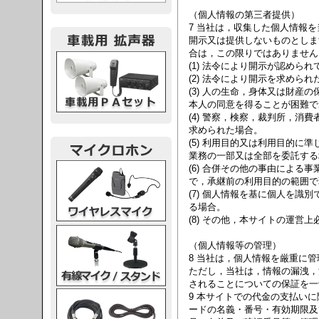
（個人情報の第三者提供）
7 当社は，収集した個人情報
開示又は提供しないものとしま
合は，この限りではありません
載用PA
(1) 法令により開示が認めら
(2) 法令により開示を求められ
(3) 人の生命，身体又は財産
本人の同意を得ることが困難で
(4) 警察，検察，裁判所，消
求められた場合。
(5) 利用目的又は利用目的に
業務の一部又は全部を委託する
レスマイク
(6) 合併その他の事由による
で，承継前の利用目的の範囲で
(7) 個人情報を基に個人を識
る場合。
(8) その他，本サイトの運営
ク・スタンド
（個人情報等の管理）
8 当社は，個人情報を厳重に
ただし，当社は，情報の漏洩，
されることについての保証を一
ケーブル
9 本サイトでの代金の支払い
ードの名義・番号・有効期限及