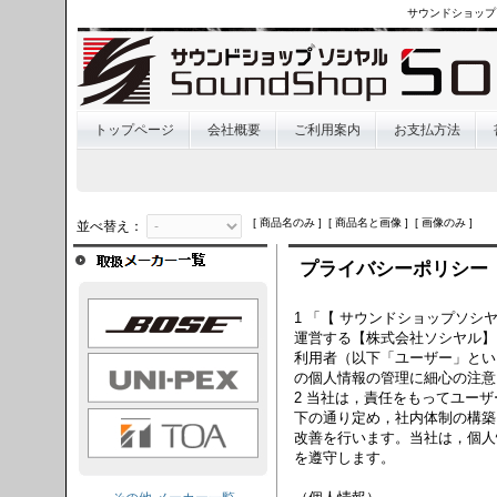
サウンドショップ
トップページ
会社概要
ご利用案内
お支払方法
[ 商品名のみ ] [ 商品名と画像 ] [ 画像のみ ]
並べ替え：
プライバシーポリシー
OSE
1 「【 サウンドショップソ
運営する【株式会社ソシヤル】
利用者（以下「ユーザー」とい
I-PEX
の個人情報の管理に細心の注
2 当社は，責任をもってユー
TOA
下の通り定め，社内体制の構築
改善を行います。当社は，個人
を遵守します。