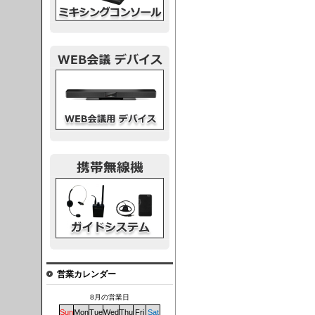
議デバイス
システム
営業カレンダー
8月の営業日
Sun
Mon
Tue
Wed
Thu
Fri
Sat