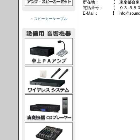
所在地： 【 東京都台東区
電話番号： 【 ０３-５８０
E-Mail： 【 info@sound-s
・
スピーカーケーブル
PAアンプ
スシステム
CDプレーヤー
グコンソール