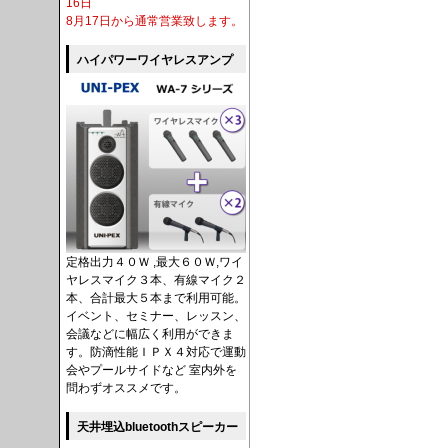
16日
8月17日から通常営業致します。
ハイパワーワイヤレスアンプ
定格出力４０Ｗ ,最大６０Ｗ,ワイ
ヤレスマイク３本、有線マイク２
本、合計最大５本まで利用可能。
イベント、セミナー、レッスン、
会議などに幅広く利用ができま
す。防滴性能ＩＰＸ４対応で運動
会やプールサイドなど 室内外を
問わずオススメです。
天井埋込bluetoothスピーカー