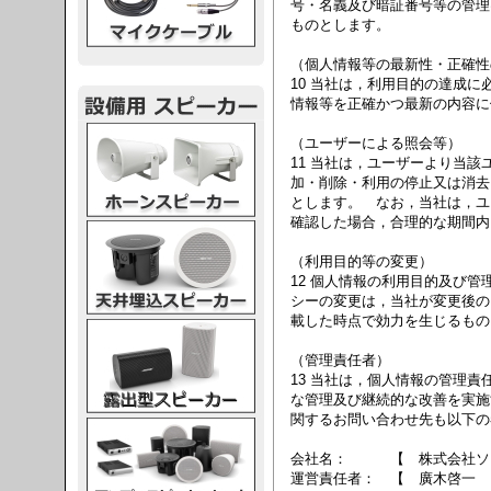
号・名義及び暗証番号等の管理
ものとします。
（個人情報等の最新性・正確性
10 当社は，利用目的の達成
情報等を正確かつ最新の内容に
スピーカー
（ユーザーによる照会等）
11 当社は，ユーザーより当
加・削除・利用の停止又は消去
とします。 なお，当社は，ユ
確認した場合，合理的な期間内
スピーカー
（利用目的等の変更）
12 個人情報の利用目的及び
シーの変更は，当社が変更後の
載した時点で効力を生じるもの
スピーカー
（管理責任者）
13 当社は，個人情報の管理
な管理及び継続的な改善を実施
関するお問い合わせ先も以下の
スピーカー
会社名： 【 株式会社ソ
運営責任者： 【 廣木啓一 