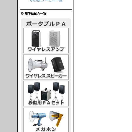
その他 メーカー一覧
レスアンプ
ススピーカー
PAセット
ガホン