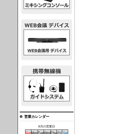
議デバイス
システム
営業カレンダー
8月の営業日
Sun
Mon
Tue
Wed
Thu
Fri
Sat