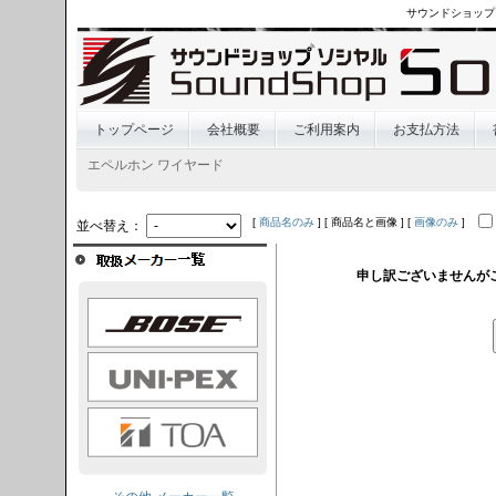
サウンドショップ
トップページ
会社概要
ご利用案内
お支払方法
エペルホン ワイヤード
[
商品名のみ
] [ 商品名と画像 ] [
画像のみ
]
並べ替え：
申し訳ございませんが
OSE
I-PEX
TOA