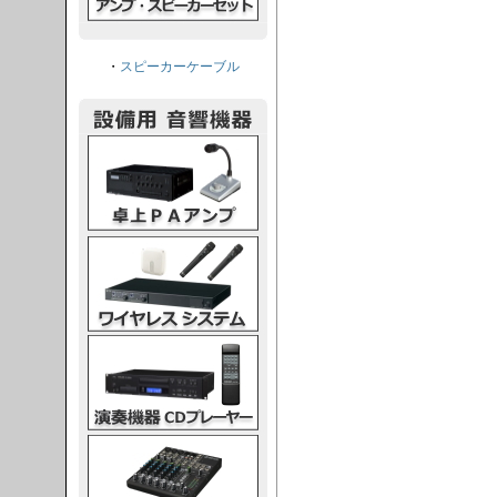
・
スピーカーケーブル
PAアンプ
スシステム
CDプレーヤー
グコンソール