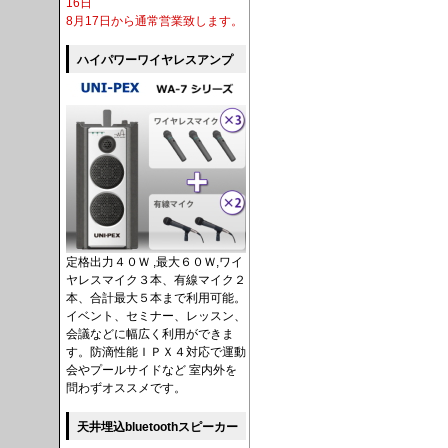
16日
8月17日から通常営業致します。
ハイパワーワイヤレスアンプ
定格出力４０Ｗ ,最大６０Ｗ,ワイ
ヤレスマイク３本、有線マイク２
本、合計最大５本まで利用可能。
イベント、セミナー、レッスン、
会議などに幅広く利用ができま
す。防滴性能ＩＰＸ４対応で運動
会やプールサイドなど 室内外を
問わずオススメです。
天井埋込bluetoothスピーカー