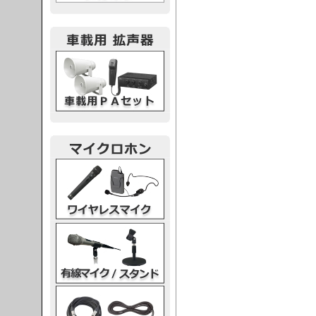
載用PA
レスマイク
ク・スタンド
ケーブル