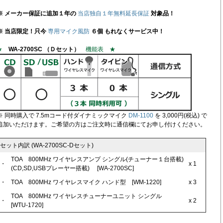
※ メーカー保証に追加１年の
当店独自１年無料延長保証
対象品！
※ 当店限定！只今
専用マイク風防
６個 もれなくサービス中！
★
WA-2700SC （Ｄセット）
機能表 ★
※ 同時購入で 7.5mコード付ダイナミックマイク
DM-1100
を 3,000円(税込) で
追加いただけます。ご希望の方はご注文時に通信欄にてお申し付けください。
セット内訳 (WA-2700SC-Dセット)
TOA 800MHz ワイヤレスアンプ シングル(チューナー１台搭載)
・
x 1
(CD,SD,USBプレーヤー搭載) [WA-2700SC]
・
TOA 800MHz ワイヤレスマイク ハンド型 [WM-1220]
x 3
TOA 800MHz ワイヤレスチューナーユニット シングル
・
x 2
[WTU-1720]