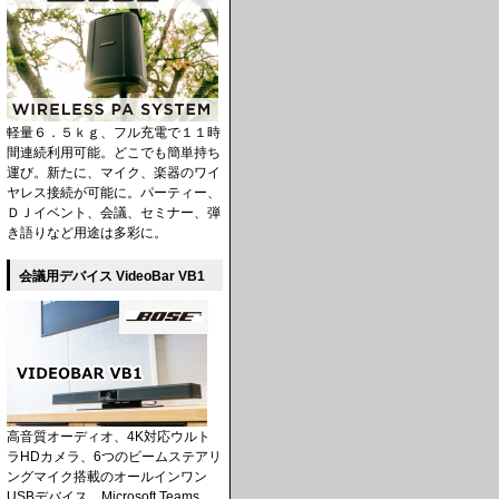
軽量６．５ｋｇ、フル充電で１１時
間連続利用可能。どこでも簡単持ち
運び。新たに、マイク、楽器のワイ
ヤレス接続が可能に。パーティー、
ＤＪイベント、会議、セミナー、弾
き語りなど用途は多彩に。
会議用デバイス VideoBar VB1
高音質オーディオ、4K対応ウルト
ラHDカメラ、6つのビームステアリ
ングマイク搭載のオールインワン
USBデバイス。Microsoft Teams、