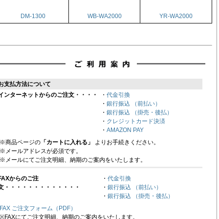
DM-1300
WB-WA2000
YR-WA2000
お支払方法について
インターネットからのご注文・・・・
・
代金引換
・
銀行振込 （前払い）
・
銀行振込 （掛売・後払）
・
クレジットカード決済
・
AMAZON PAY
※商品ページの
「カートに入れる」
よりお手続きください。
※メールアドレスが必須です。
※メールにてご注文明細、納期のご案内をいたします。
FAXからのご注
・
代金引換
文・・・・・・・・・・・・・
・
銀行振込 （前払い）
・
銀行振込 （掛売・後払）
FAX ご注文フォーム（PDF）
※FAXにてご注文明細、納期のご案内をいたします。