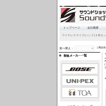
トップページ
会社概要
ワイヤレスマイク(ハンド)３本セッ
[ 商品名
並べ替え：
BOSE
UNI-PEX
TOA