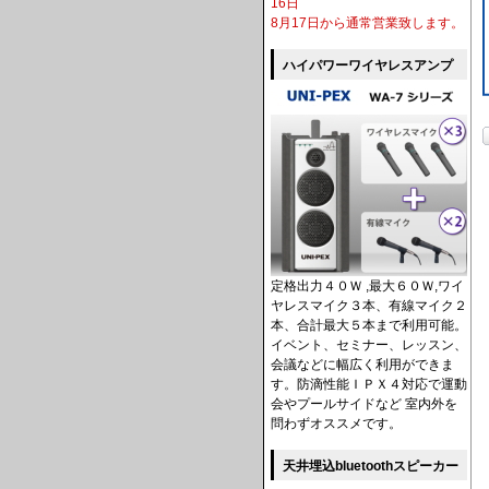
16日
8月17日から通常営業致します。
ハイパワーワイヤレスアンプ
定格出力４０Ｗ ,最大６０Ｗ,ワイ
ヤレスマイク３本、有線マイク２
本、合計最大５本まで利用可能。
イベント、セミナー、レッスン、
会議などに幅広く利用ができま
す。防滴性能ＩＰＸ４対応で運動
会やプールサイドなど 室内外を
問わずオススメです。
天井埋込bluetoothスピーカー