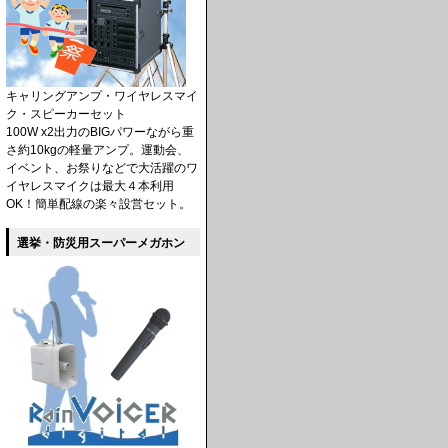
キャリングアンプ・ワイヤレスマイ
ク・スピーカーセット
100W x2出力のBIGパワーながら重
さ約10kgの軽量アンプ。運動会、
イベント、お祭りなどで大活躍のワ
イヤレスマイクは最大４本利用
OK！簡単配線の楽々設営セット。
選挙・防災用スーパーメガホン