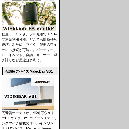
軽量６．５ｋｇ、フル充電で１１時
間連続利用可能。どこでも簡単持ち
運び。新たに、マイク、楽器のワイ
ヤレス接続が可能に。パーティー、
ＤＪイベント、会議、セミナー、弾
き語りなど用途は多彩に。
会議用デバイス VideoBar VB1
高音質オーディオ、4K対応ウルト
ラHDカメラ、6つのビームステアリ
ングマイク搭載のオールインワン
USBデバイス。Microsoft Teams、