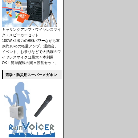
キャリングアンプ・ワイヤレスマイ
ク・スピーカーセット
100W x2出力のBIGパワーながら重
さ約10kgの軽量アンプ。運動会、
イベント、お祭りなどで大活躍のワ
イヤレスマイクは最大４本利用
OK！簡単配線の楽々設営セット。
選挙・防災用スーパーメガホン