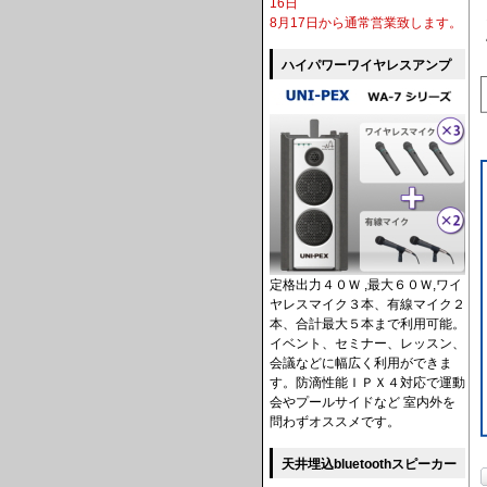
16日
8月17日から通常営業致します。
ハイパワーワイヤレスアンプ
定格出力４０Ｗ ,最大６０Ｗ,ワイ
ヤレスマイク３本、有線マイク２
本、合計最大５本まで利用可能。
イベント、セミナー、レッスン、
会議などに幅広く利用ができま
す。防滴性能ＩＰＸ４対応で運動
会やプールサイドなど 室内外を
問わずオススメです。
天井埋込bluetoothスピーカー