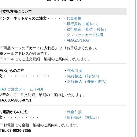
お支払方法について
インターネットからのご注文・・・・
・
代金引換
・
銀行振込 （前払い）
・
銀行振込 （掛売・後払）
・
クレジットカード決済
・
AMAZON PAY
※商品ページの
「カートに入れる」
よりお手続きください。
※メールアドレスが必須です。
※メールにてご注文明細、納期のご案内をいたします。
FAXからのご注
・
代金引換
文・・・・・・・・・・・・・
・
銀行振込 （前払い）
・
銀行振込 （掛売・後払）
FAX ご注文フォーム（PDF）
※FAXにてご注文明細、納期のご案内をいたします。
FAX 03-5806-0751
お電話からのご注
・
代金引換
文・・・・・・・・・・
・
銀行振込 （前払い）
※お電話にて金額、納期のご案内をいたします。
TEL 03-6820-7355