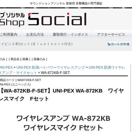
サウンドショップソシヤル 業務用 音響機器の専門通販
ご利用案内
お支払方法
書類発行・インボイス
アフターサービス
タイピン２本)セット (Ｂｌｕｅｔｏｏｔｈ付き)
のみ ] [ 商品名と画像 ] [ 画像のみ ]
UNI-PEX
>
UNI-PEX 防滴ハイパワーワイヤレスアンプ
>
UNI-PEX 防滴ワイヤレ
スアンプ・マイクセット
> WA-872KB-F-SET
[ 商品コード ] WA872KB-F-SET
UNI-PEX (ユニペックス)
【WA-872KB-F-SET】UNI-PEX WA-872KB ワイヤ
レスマイク Fセット