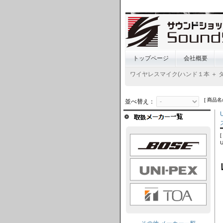
トップページ
会社概要
ワイヤレスマイク(ハンド１本 ＋ 
[ 商品名
並べ替え：
BOSE
UNI-PEX
TOA