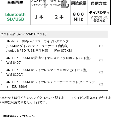
セット内訳 (WA-872KB-Fセット)
UNI-PEX 防滴ハイパワーワイヤレスアンプ
・
(800MHz ダイバシティチューナー １台内蔵)
x 1
bluetooth / SD / USB 再生対応 [WA-872KB]
UNI-PEX 800MHz 防滴ワイヤレスマイクロホン (ハンド型)
・
x 1
[WM-8400]
UNI-PEX 800MHz ワイヤレスマイクロホン (タイピン型)
・
x 2
[WM-8100A]
UNI-PEX 800MHz ワイヤレスチューナーユニット ダイバシテ
・
x 2
ィ [DU-850A]
※本セットはワイヤレスマイク（ハンド型１本）、（タイピン型２本）合計３本
を同時に利用できるセット品です。
■
関連商品・オプション