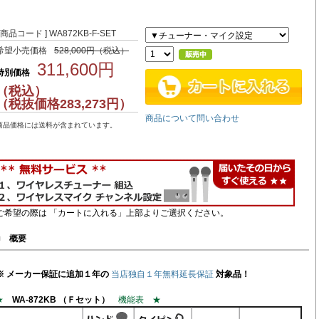
[ 商品コード ] WA872KB-F-SET
希望小売価格
528,000円（税込）
311,600円
特別価格
（税込）
（税抜価格283,273円）
商品について問い合わせ
商品価格には送料が含まれています。
ご希望の際は 「カートに入れる」上部よりご選択ください。
■
概要
※ メーカー保証に追加１年の
当店独自１年無料延長保証
対象品！
★
WA-872KB （Ｆセット）
機能表 ★