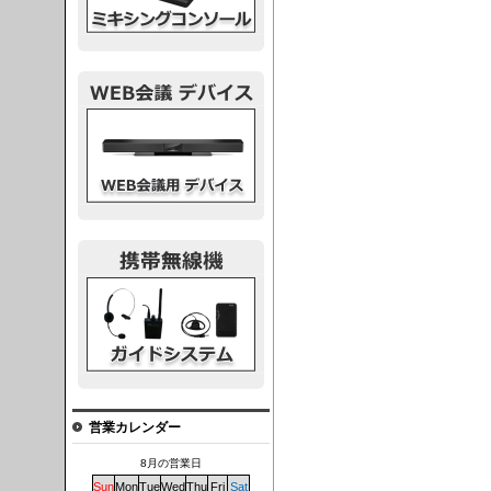
議デバイス
システム
営業カレンダー
8月の営業日
Sun
Mon
Tue
Wed
Thu
Fri
Sat