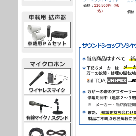
ク スタンドCセット
スマ
価格：
110,500円（税
込）
価格
載用PA
レスマイク
ク・スタンド
ケーブル