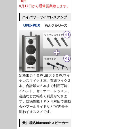
16日
8月17日から通常営業致します。
ハイパワーワイヤレスアンプ
定格出力４０Ｗ ,最大６０Ｗ,ワイ
ヤレスマイク３本、有線マイク２
本、合計最大５本まで利用可能。
イベント、セミナー、レッスン、
会議などに幅広く利用ができま
す。防滴性能ＩＰＸ４対応で運動
会やプールサイドなど 室内外を
問わずオススメです。
天井埋込bluetoothスピーカー