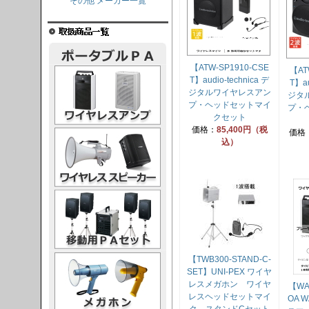
その他 メーカー一覧
【ATW-SP1910-CSE
【AT
レスアンプ
T】audio-technica デ
T】au
ジタルワイヤレスアン
ジタ
プ・ヘッドセットマイ
プ・
クセット
価格：
85,400円（税
価格
ススピーカー
込）
PAセット
ガホン
【TWB300-STAND-C-
SET】UNI-PEX ワイヤ
レスメガホン ワイヤ
【WA
レスヘッドセットマイ
OA 