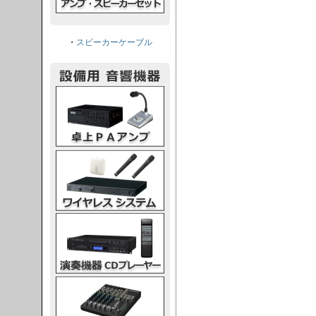
・
スピーカーケーブル
PAアンプ
スシステム
CDプレーヤー
グコンソール