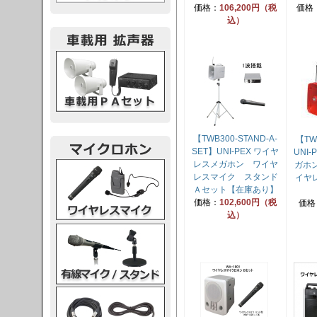
価格：
106,200円（税
価格
込）
載用PA
【TWB300-STAND-A-
【TW
SET】UNI-PEX ワイヤ
UNI
レスメガホン ワイヤ
レスマイク
ガホ
レスマイク スタンド
イヤ
Ａセット【在庫あり】
価格：
102,600円（税
価格
込）
ク・スタンド
ケーブル