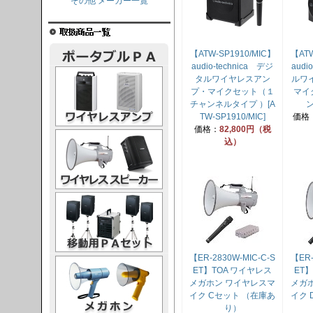
その他 メーカー一覧
【ATW-SP1910/MIC】
【ATW
audio-technica デジ
audi
レスアンプ
タルワイヤレスアン
ルワ
プ・マイクセット（１
マイ
チャンネルタイプ ）[A
ン
TW-SP1910/MIC]
価格
価格：
82,800円（税
ススピーカー
込）
PAセット
【ER-2830W-MIC-C-S
【ER-
ガホン
ET】TOA ワイヤレス
ET
メガホン ワイヤレスマ
メガ
イク Cセット （在庫あ
イク 
り）