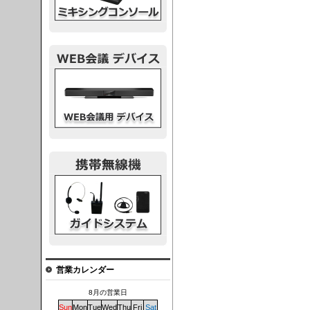
議デバイス
システム
営業カレンダー
8月の営業日
Sun
Mon
Tue
Wed
Thu
Fri
Sat