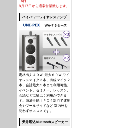
16日
8月17日から通常営業致します。
ハイパワーワイヤレスアンプ
定格出力４０Ｗ ,最大６０Ｗ,ワイ
ヤレスマイク３本、有線マイク２
本、合計最大５本まで利用可能。
イベント、セミナー、レッスン、
会議などに幅広く利用ができま
す。防滴性能ＩＰＸ４対応で運動
会やプールサイドなど 室内外を
問わずオススメです。
天井埋込bluetoothスピーカー