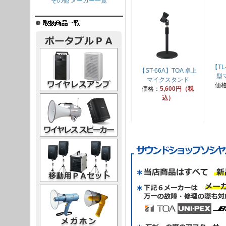
その他 メーカー一覧
レスアンプ
【TL
【ST-66A】TOA 卓上
型
マイクスタンド
価
価格：
5,600円（税
ススピーカー
込）
PAセット
ガホン