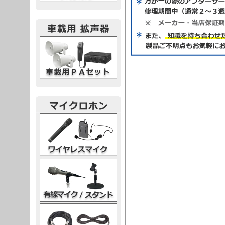
載用PA
レスマイク
ク・スタンド
ケーブル