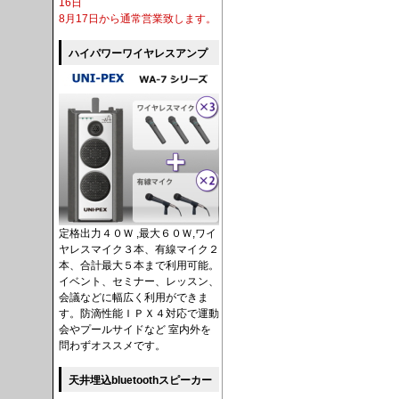
16日
8月17日から通常営業致します。
ハイパワーワイヤレスアンプ
定格出力４０Ｗ ,最大６０Ｗ,ワイ
ヤレスマイク３本、有線マイク２
本、合計最大５本まで利用可能。
イベント、セミナー、レッスン、
会議などに幅広く利用ができま
す。防滴性能ＩＰＸ４対応で運動
会やプールサイドなど 室内外を
問わずオススメです。
天井埋込bluetoothスピーカー