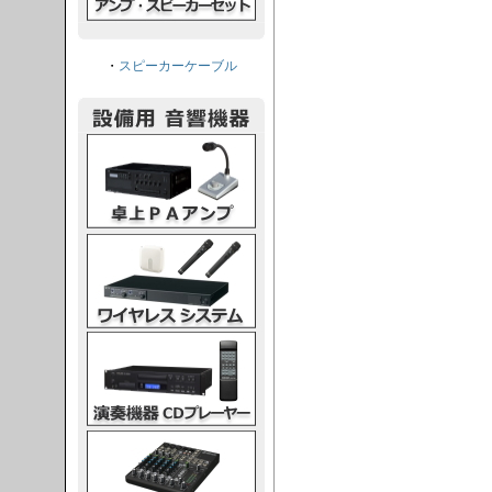
・
スピーカーケーブル
PAアンプ
スシステム
CDプレーヤー
グコンソール