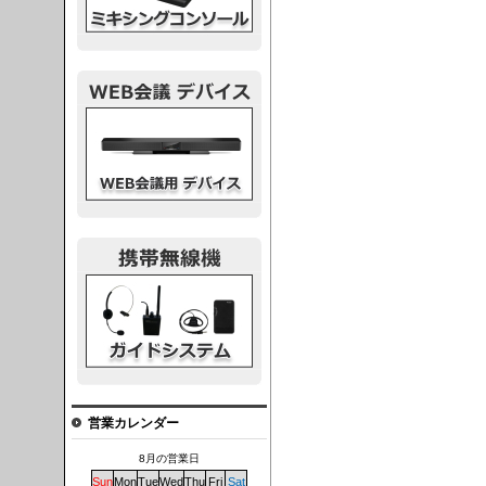
議デバイス
システム
営業カレンダー
8月の営業日
Sun
Mon
Tue
Wed
Thu
Fri
Sat