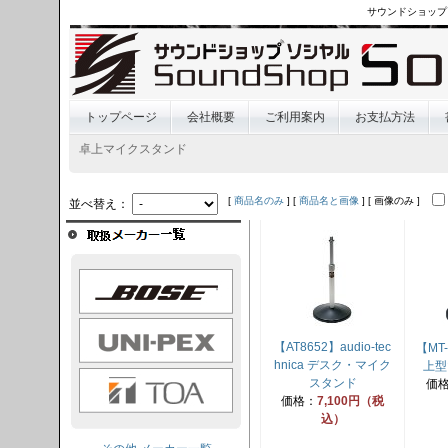
サウンドショップ
トップページ
会社概要
ご利用案内
お支払方法
卓上マイクスタンド
[
商品名のみ
] [
商品名と画像
] [ 画像のみ ]
並べ替え：
OSE
I-PEX
【AT8652】audio-tec
【MT-
hnica デスク・マイク
上型
TOA
スタンド
価
価格：
7,100円（税
込）