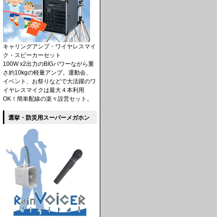
キャリングアンプ・ワイヤレスマイ
ク・スピーカーセット
100W x2出力のBIGパワーながら重
さ約10kgの軽量アンプ。運動会、
イベント、お祭りなどで大活躍のワ
イヤレスマイクは最大４本利用
OK！簡単配線の楽々設営セット。
選挙・防災用スーパーメガホン