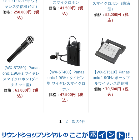
sonic 1.9GHz帯 ワイ
スマイクロホン
スマイクロホン（防滴
ヤレス受信機 (4ch)
価格：
41,500円（税
型）
価格：
250,800円（税
込）
価格：
52,000円（税
込）
込）
【WX-ST250】Panas
【WX-ST400】Panas
【WX-ST510】Panas
onic 1.9GHz ワイヤレ
onic 1.9GHz タイピン
onic 1.9GHz ポータブ
スマイクロホン (ダイ
型 ワイヤレスマイクロ
ルワイヤレス送信機
ナミック型)
ホン
価格：
70,500円（税
価格：
63,000円（税
価格：
47,500円（税
込）
込）
込）
1
2
次の4件