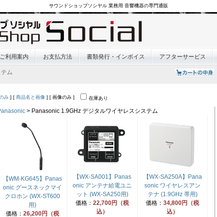
サウンドショップソシヤル 業務用 音響機器の専門通販
ご利用案内
お支払方法
書類発行・インボイス
アフターサービス
システム
のみ
] [
商品名と画像
] [ 画像のみ ]
在庫あり
Panasonic
> Panasonic 1.9GHz デジタルワイヤレスシステム
【WX-SA001】Panas
【WX-SA250A】Pana
【WM-KG645】Panas
onic アンテナ給電ユニ
sonic ワイヤレスアン
onic グースネックマイ
ット (WX-SA250用)
テナ (1.9GHz 帯用)
クロホン (WX-ST600
価格：
22,700円（税
価格：
34,800円（税
用)
込）
込）
価格：
26,200円（税