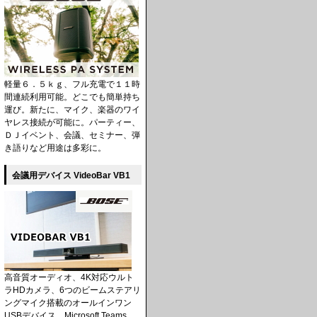
軽量６．５ｋｇ、フル充電で１１時
間連続利用可能。どこでも簡単持ち
運び。新たに、マイク、楽器のワイ
ヤレス接続が可能に。パーティー、
ＤＪイベント、会議、セミナー、弾
き語りなど用途は多彩に。
会議用デバイス VideoBar VB1
高音質オーディオ、4K対応ウルト
ラHDカメラ、6つのビームステアリ
ングマイク搭載のオールインワン
USBデバイス。Microsoft Teams、