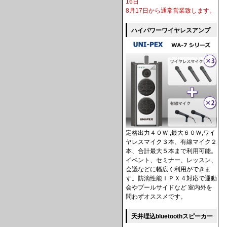
16日
8月17日から通常営業致します。
ハイパワーワイヤレスアンプ
定格出力４０Ｗ ,最大６０Ｗ,ワイ
ヤレスマイク３本、有線マイク２
本、合計最大５本まで利用可能。
イベント、セミナー、レッスン、
会議などに幅広く利用ができま
す。防滴性能ＩＰＸ４対応で運動
会やプールサイドなど 室内外を
問わずオススメです。
天井埋込bluetoothスピーカー