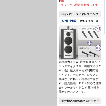
16日
8月17日から通常営業致します。
ハイパワーワイヤレスアンプ
定格出力４０Ｗ ,最大６０Ｗ,ワイ
ヤレスマイク３本、有線マイク２
本、合計最大５本まで利用可能。
イベント、セミナー、レッスン、
会議などに幅広く利用ができま
す。防滴性能ＩＰＸ４対応で運動
会やプールサイドなど 室内外を
問わずオススメです。
天井埋込bluetoothスピーカー