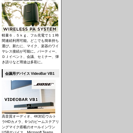
軽量６．５ｋｇ、フル充電で１１時
間連続利用可能。どこでも簡単持ち
運び。新たに、マイク、楽器のワイ
ヤレス接続が可能に。パーティー、
ＤＪイベント、会議、セミナー、弾
き語りなど用途は多彩に。
会議用デバイス VideoBar VB1
高音質オーディオ、4K対応ウルト
ラHDカメラ、6つのビームステアリ
ングマイク搭載のオールインワン
USBデバイス。Microsoft Teams、