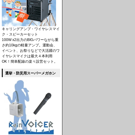
キャリングアンプ・ワイヤレスマイ
ク・スピーカーセット
100W x2出力のBIGパワーながら重
さ約10kgの軽量アンプ。運動会、
イベント、お祭りなどで大活躍のワ
イヤレスマイクは最大４本利用
OK！簡単配線の楽々設営セット。
選挙・防災用スーパーメガホン