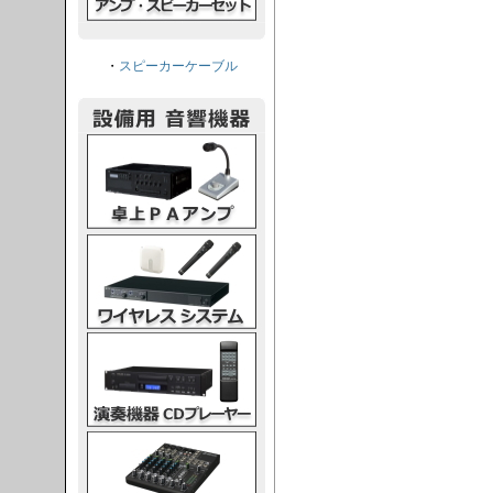
・
スピーカーケーブル
PAアンプ
スシステム
CDプレーヤー
グコンソール