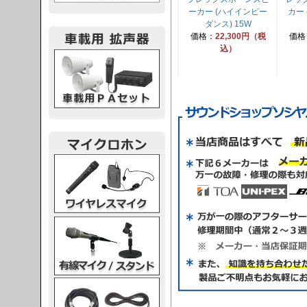
ーカー (ハイインピー
カー
ダンス) 15W
価格：
22,300円（税
価格
込）
載用PA
レスマイク
ク・スタンド
ケーブル