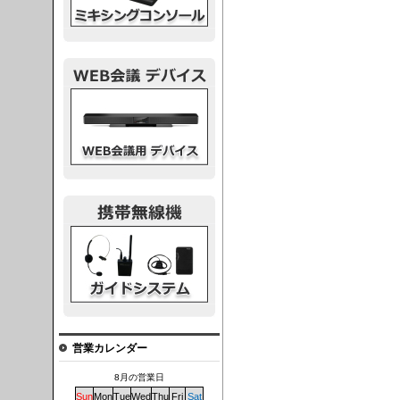
議デバイス
システム
営業カレンダー
8月の営業日
Sun
Mon
Tue
Wed
Thu
Fri
Sat