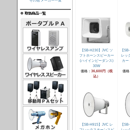
その他 メーカー一覧
レスアンプ
【SB-H230】JVC ソ
【SB
フトホーンスピーカー
レッ
ススピーカー
(ハイインピーダンス)
カー
30W
価格：
36,600円（税
価格
込）
PAセット
ガホン
【SB-H915】JVC レ
【SB
フレックスホーンスピ
レッ