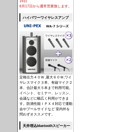
16日
8月17日から通常営業致します。
ハイパワーワイヤレスアンプ
定格出力４０Ｗ ,最大６０Ｗ,ワイ
ヤレスマイク３本、有線マイク２
本、合計最大５本まで利用可能。
イベント、セミナー、レッスン、
会議などに幅広く利用ができま
す。防滴性能ＩＰＸ４対応で運動
会やプールサイドなど 室内外を
問わずオススメです。
天井埋込bluetoothスピーカー