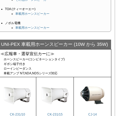
TOA (ティーオーエー)
車載用ホーンスピーカー
ノボル電機
車載用ホーンスピーカー
UNI-PEX 車載用ホーンスピーカー (10W から 35W)
≪広報車・選挙宣伝カーに≫
ホーンスピーカー(コンビネーションタイプ)
ギボシ端子付き
ローインピーダンス
車載アンプ NT,NDA,NDSシリーズ対応
CK-231/10
CK-231/15
CJ-14