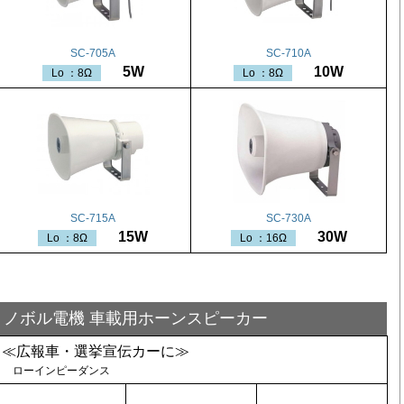
SC-705A
SC-710A
5W
10W
Lo ：8Ω
Lo ：8Ω
SC-715A
SC-730A
15W
30W
Lo ：8Ω
Lo ：16Ω
ノボル電機 車載用ホーンスピーカー
≪広報車・選挙宣伝カーに≫
ローインピーダンス