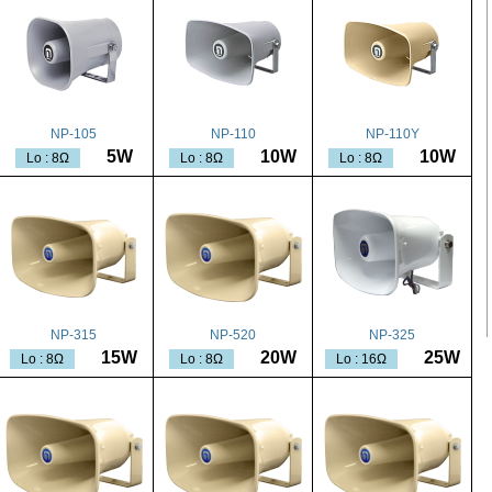
NP-105
NP-110
NP-110Y
5W
10W
10W
Lo : 8Ω
Lo : 8Ω
Lo : 8Ω
NP-315
NP-520
NP-325
15W
20W
25W
Lo : 8Ω
Lo : 8Ω
Lo : 16Ω