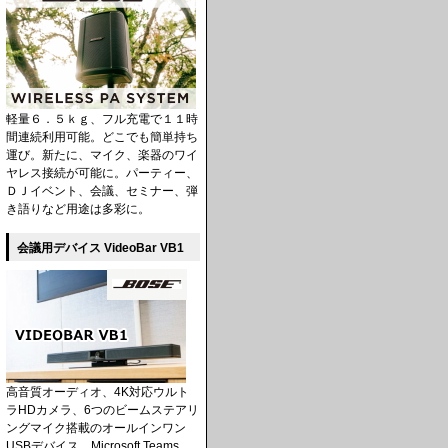
軽量６．５ｋｇ、フル充電で１１時
間連続利用可能。どこでも簡単持ち
運び。新たに、マイク、楽器のワイ
ヤレス接続が可能に。パーティー、
ＤＪイベント、会議、セミナー、弾
き語りなど用途は多彩に。
会議用デバイス VideoBar VB1
高音質オーディオ、4K対応ウルト
ラHDカメラ、6つのビームステアリ
ングマイク搭載のオールインワン
USBデバイス。Microsoft Teams、