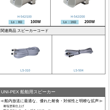
H-542/100
H-542/200
100W
200W
Lo ：8Ω
Lo ：16Ω
関連商品 スピーカーコード
LS-310
LS-504
UNI-PEX 船舶用スピーカー
≪船内放送に最適な、優れた耐食・対候性と明瞭な拡声≫
耐塩塗装仕上げ