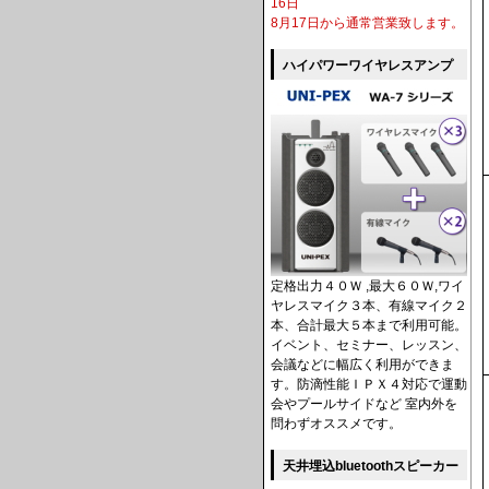
16日
8月17日から通常営業致します。
ハイパワーワイヤレスアンプ
定格出力４０Ｗ ,最大６０Ｗ,ワイ
ヤレスマイク３本、有線マイク２
本、合計最大５本まで利用可能。
イベント、セミナー、レッスン、
会議などに幅広く利用ができま
す。防滴性能ＩＰＸ４対応で運動
会やプールサイドなど 室内外を
問わずオススメです。
天井埋込bluetoothスピーカー