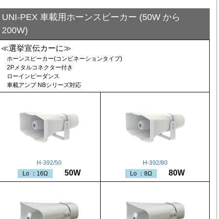
UNI-PEX 車載用ホーンスピーカー (50W から
200W)
≪選挙宣伝カーに≫
ホーンスピーカー(コンビネーションタイプ)
2Pメタルコネクター付き
ローインピーダンス
車載アンプ NBシリーズ対応
H-392/50
H-392/80
50W
80W
Lo ：16Ω
Lo ：8Ω