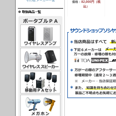
その他 メーカー一覧
価格：
82,000円（税
込）
レスアンプ
ススピーカー
PAセット
ガホン