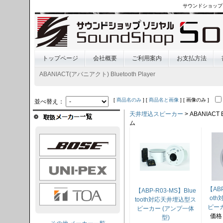
サウンドショップ
トップページ
会社概要
ご利用案内
お支払方法
ABANIACT(アバニアクト) Bluetooth Player
[
商品名のみ
] [
商品名と画像
] [ 画像のみ ]
並べ替え：
天井埋込スピーカー
> ABANIA
ム
OSE
I-PEX
TOA
【ABP
【ABP-R03-MS】Blue
ot
tooth対応天井埋込型ス
ピー
ピーカー (アンプ一体
価格
型)