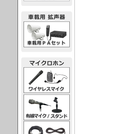
載用PA
レスマイク
ク・スタンド
ケーブル