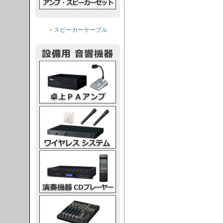
・
スピーカーケーブル
PAアンプ
スシステム
CDプレーヤー
グコンソール