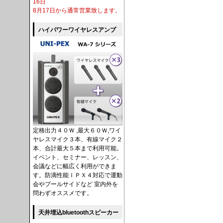
16日
8月17日から通常営業致します。
ハイパワーワイヤレスアンプ
定格出力４０Ｗ ,最大６０Ｗ,ワイ
ヤレスマイク３本、有線マイク２
本、合計最大５本まで利用可能。
イベント、セミナー、レッスン、
会議などに幅広く利用ができま
す。防滴性能ＩＰＸ４対応で運動
会やプールサイドなど 室内外を
問わずオススメです。
天井埋込bluetoothスピーカー