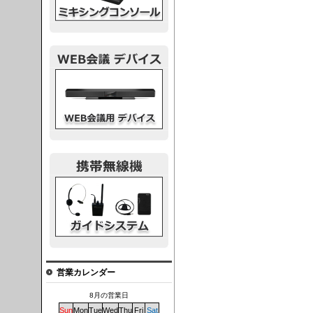
議デバイス
システム
営業カレンダー
8月の営業日
Sun
Mon
Tue
Wed
Thu
Fri
Sat